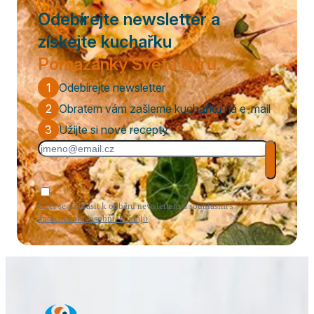
Odebírejte newsletter a
získejte kuchařku
Pomazánky Světa Sýrů.
1
Odebírejte newsletter
2
Obratem vám zašleme kuchařku na e-mail
3
Užijte si nové recepty
Chci se přihlásit k odběru newsletteru a souhlasím s
zpracováním osobních údajů
.