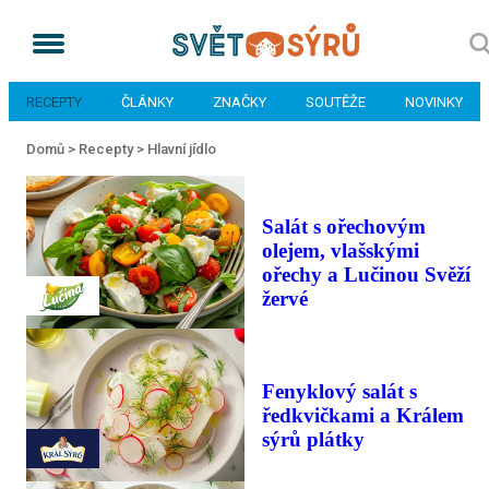
RECEPTY
ČLÁNKY
ZNAČKY
SOUTĚŽE
NOVINKY
Domů >
Recepty >
Hlavní jídlo
Salát s ořechovým
olejem, vlašskými
ořechy a Lučinou Svěží
žervé
Fenyklový salát s
ředkvičkami a Králem
sýrů plátky