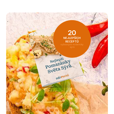
20
NEJLEPŠÍCH
RECEPTŮ
vybraných milovníky
sýrů
DÁREK ZDARMA K NEWSLETTERU