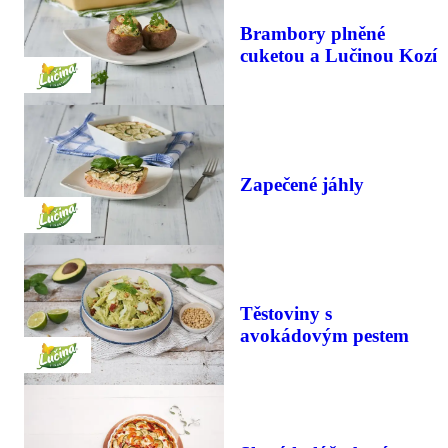
Brambory plněné
cuketou a Lučinou Kozí
Zapečené jáhly
Těstoviny s
avokádovým pestem