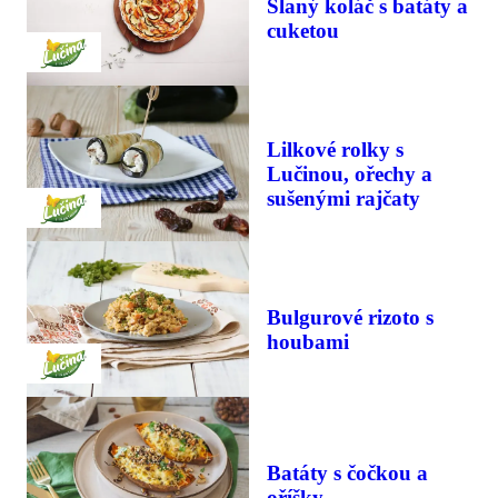
Slaný koláč s batáty a
cuketou
Lilkové rolky s
Lučinou, ořechy a
sušenými rajčaty
Bulgurové rizoto s
houbami
Batáty s čočkou a
oříšky