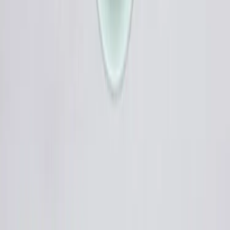
2
.
Do kastrůlku nalijte lžíci olivového oleje, vsypte šalotku s česnekem
a nechte zesklovatět.
3
.
Na pánvi rozpalte lžíci oleje.
4
.
Filety z lososa nakrájejte na větší kostky a jemně posolte. Vložte je
na rozehřátou pánev se snítkami tymiánu. Zprudka osmahněte.
5
.
Když je šalotka s česnekem změklá, plotýnku s kastrůlkem ztlumte a
vložte Lučinu Smetanovou, aby se rozpustila a prohřála.
6
.
Do hrnce nalijte 2 litry vody a přiveďte k varu. Vodu osolte a vsypte