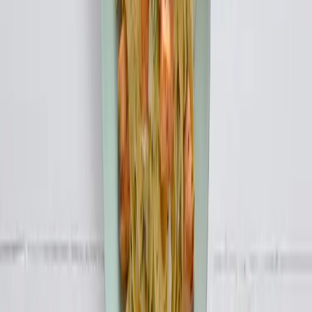
2 ks
šalotka
3 stroužek
česnek
4 snítka
tymián
2 polévková lžíce
olivový olej
hladkolistá petrželka