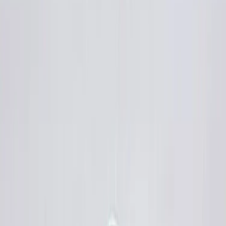
sůl
pepř
Postup receptu
Nezhasínat obrazovku
1
.
Šalotky a česnek nasekejte nadrobno.
2
.
Do kastrůlku nalijte lžíci olivového oleje, vsypte šalotku s česnekem
a nechte zesklovatět.