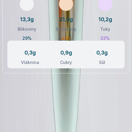
13,3g
21,0g
10,2g
Bílkoviny
Sacharidy
Tuky
29%
46%
22%
0,3g
0,9g
0,3g
Vláknina
Cukry
Sůl
Postup receptu
Nezhasínat obrazovku
1
.
Šalotky a česnek nasekejte nadrobno.