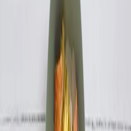
Sceďte a v hrnci nechte trochu vody. Přidejte omáčku z Lučiny
Smetanové, nasekanou petržel a promíchejte.
8
.
Na talíř dejte těstoviny, přidejte kousky lososa a posypte
parmezánem a petrželí.
Vytisknout
Sdílet
Ohodnotit
Každý týden nové recepty!
Odebírat
Souhlasím se
zpracováním osobních údajů
Výživové údaje na 100 g