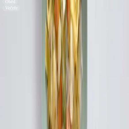
Oběd
Večeře
Náročnost
:
Čas přípravy
:
30
min
Ingredience
4 porce
120 g
Lučina Smetanová
330 g
tagliatelle
300 g
čerstvého filetu z lososa bez kůže