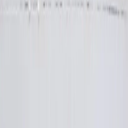
2 ks
šalotka
3 stroužek
česnek
4 snítka
tymián
2 polévková lžíce
olivový olej
hladkolistá petrželka
hoblinky parmezánu