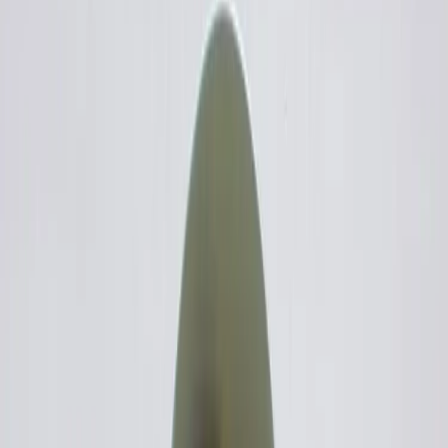
3
.
Na pánvi rozpalte lžíci oleje.
4
.
Filety z lososa nakrájejte na větší kostky a jemně posolte. Vložte je
na rozehřátou pánev se snítkami tymiánu. Zprudka osmahněte.
5
.
Když je šalotka s česnekem změklá, plotýnku s kastrůlkem ztlumte a
vložte Lučinu Smetanovou, aby se rozpustila a prohřála.
6
.
Do hrnce nalijte 2 litry vody a přiveďte k varu. Vodu osolte a vsypte
těstoviny, vařte 2 až 3 minuty na skus.
7
.