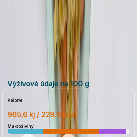
hoblinky parmezánu
sůl
pepř
Vytisknout
Sdílet
Výživové údaje na 100 g
Kalorie
965,6 kj / 229,9 kcal
Makroživiny