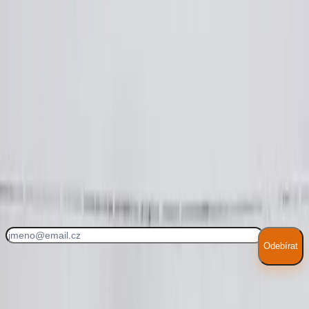
těstoviny, vařte 2 až 3 minuty na skus.
7
.
Sceďte a v hrnci nechte trochu vody. Přidejte omáčku z Lučiny
Smetanové, nasekanou petržel a promíchejte.
8
.
Na talíř dejte těstoviny, přidejte kousky lososa a posypte
parmezánem a petrželí.
Každý týden nové recepty!
Odebírat
Souhlasím se
zpracováním osobních údajů