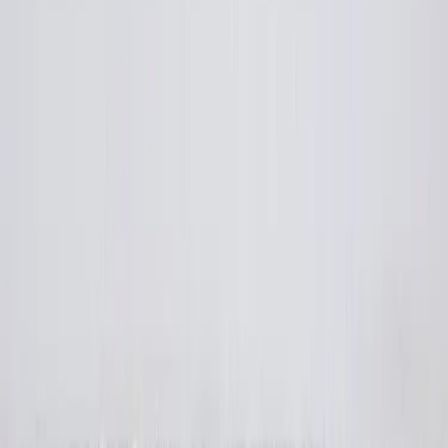
Čas přípravy
:
30
min
Ingredience
Postup
Výživa
Hodnocení
Ingredience
4 porce
120 g
Lučina Smetanová
330 g
tagliatelle
300 g
čerstvého filetu z lososa bez kůže