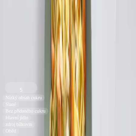
5
0
hodnocení
Ohodnotit recept
Tagliatelle s lososem
5
Nízký obsah cukru
Slané
Bez přidaného cukru
Hlavní jídlo
zdroj bílkovin
Oběd