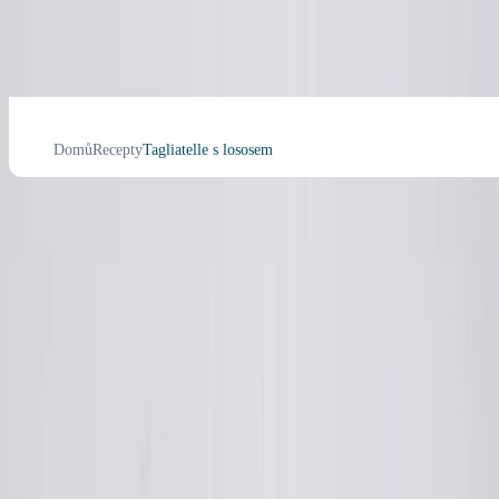
Domů
Recepty
Tagliatelle s lososem
Tagliatelle s lososem
5
Nízký obsah cukru
Slané
Bez přidaného cukru
Hlavní jídlo
zdroj bílkovin
Oběd
Oběd
Večeře
Náročnost
: