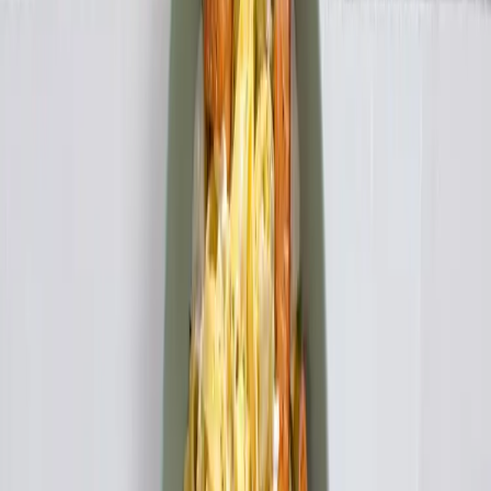
Kalorie
965,6 kj / 229,9 kcal
Makroživiny
13,3g
21,0g
10,2g
Bílkoviny
Sacharidy
Tuky
29%
46%
22%
0,3g
0,9g
0,3g
Vláknina
Cukry
Sůl
Hodnocení receptu