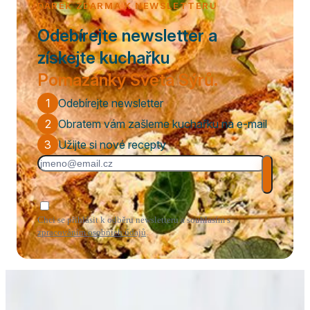
DÁREK ZDARMA K NEWSLETTERU
Odebírejte newsletter a
získejte kuchařku
Pomazánky Světa Sýrů.
1
Odebírejte newsletter
2
Obratem vám zašleme kuchařku na e-mail
3
Užijte si nové recepty
Chci se přihlásit k odběru newsletteru a souhlasím s
zpracováním osobních údajů
.