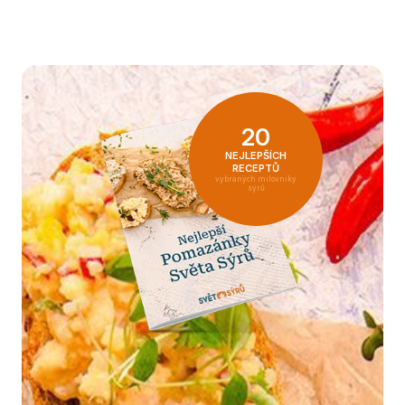
20
NEJLEPŠÍCH
RECEPTŮ
vybraných milovníky
sýrů