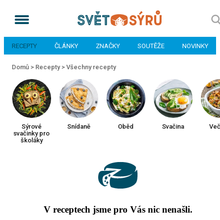
RECEPTY
ČLÁNKY
ZNAČKY
SOUTĚŽE
NOVINKY
Domů >
Recepty >
Všechny recepty
Sýrové
Snídaně
Oběd
Svačina
Več
svačinky pro
školáky
V receptech jsme pro Vás nic nenašli.