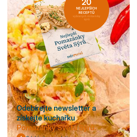
20
NEJLEPŠÍCH
RECEPTŮ
vybraných milovníky
sýrů
DÁREK ZDARMA K NEWSLETTERU
Odebírejte newsletter a
získejte kuchařku
Pomazánky Světa Sýrů.