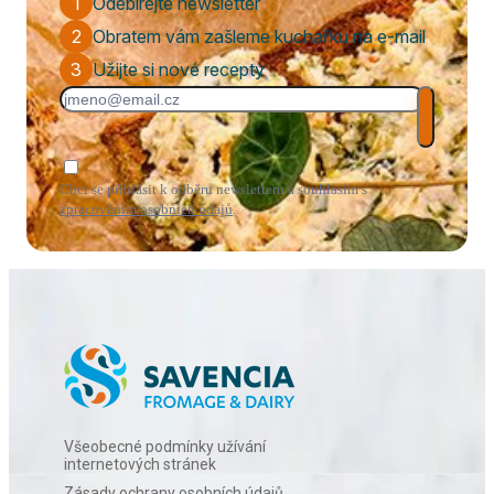
1
Odebírejte newsletter
2
Obratem vám zašleme kuchařku na e-mail
3
Užijte si nové recepty
Chci se přihlásit k odběru newsletteru a souhlasím s
zpracováním osobních údajů
.
Všeobecné podmínky užívání
internetových stránek
Zásady ochrany osobních údajů