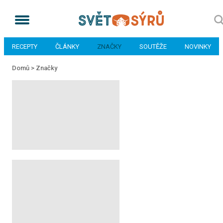
RECEPTY
ČLÁNKY
ZNAČKY
SOUTĚŽE
NOVINKY
Domů >
Značky