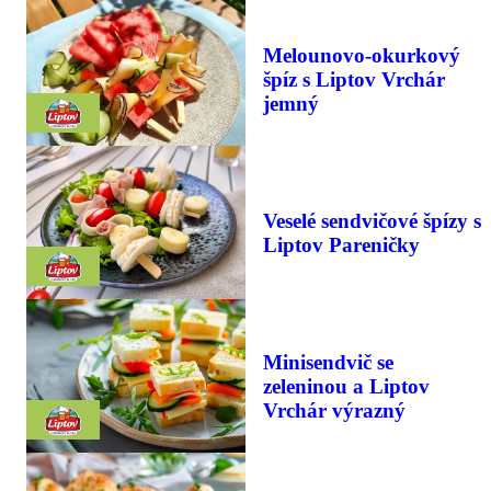
Melounovo-okurkový
špíz s Liptov Vrchár
jemný
Veselé sendvičové špízy s
Liptov Pareničky
Minisendvič se
zeleninou a Liptov
Vrchár výrazný