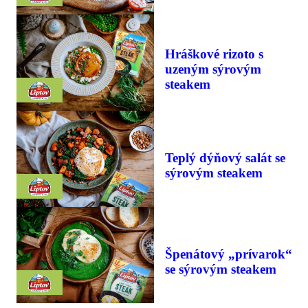
Hráškové rizoto s
uzeným sýrovým
steakem
Teplý dýňový salát se
sýrovým steakem
Špenátový „prívarok“
se sýrovým steakem