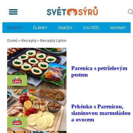
RECEPTY
ČLÁNKY
ZNAČKY
SOUTĚŽE
NOVINKY
Domů >
Recepty >
Recepty Liptov
Parenica s petrželovým
pestem
Prkénko s Parenicou,
slaninovou marmeládou
a ovocem