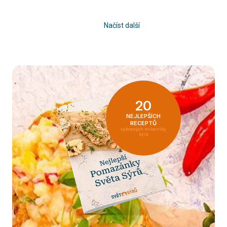
Načíst další
20
NEJLEPŠÍCH
RECEPTŮ
vybraných milovníky
sýrů