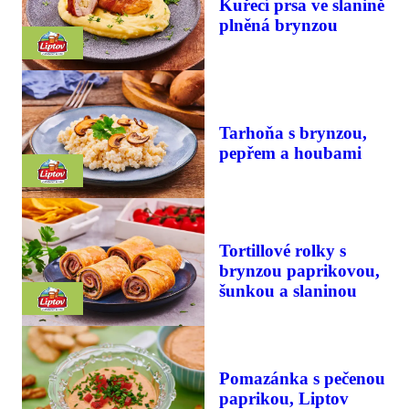
Kuřecí prsa ve slanině
plněná brynzou
Tarhoňa s brynzou,
pepřem a houbami
Tortillové rolky s
brynzou paprikovou,
šunkou a slaninou
Pomazánka s pečenou
paprikou, Liptov