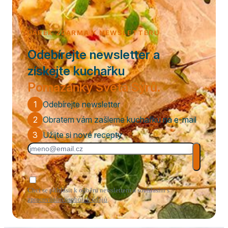
DÁREK ZDARMA K NEWSLETTERU
Odebírejte newsletter a
získejte kuchařku
Pomazánky Světa Sýrů.
1
Odebírejte newsletter
2
Obratem vám zašleme kuchařku na e-mail
3
Užijte si nové recepty
Chci se přihlásit k odběru newsletteru a souhlasím s
zpracováním osobních údajů
.