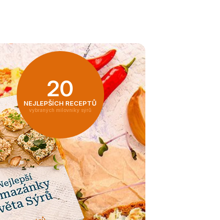
20
NEJLEPŠÍCH RECEPTŮ
vybraných milovníky sýrů