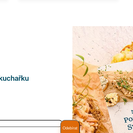
 kuchařku
Odebírat