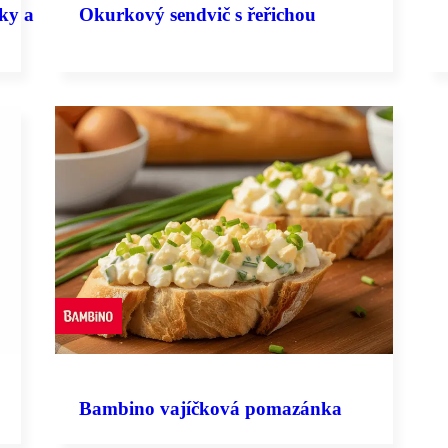
ky a
Okurkový sendvič s řeřichou
Bambino vajíčková pomazánka