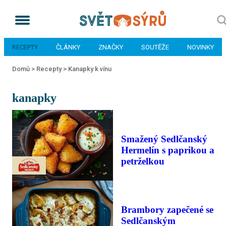
RECEPTY
ČLÁNKY
ZNAČKY
SOUTĚŽE
NOVINKY
Domů >
Recepty >
Kanapky k vínu
kanapky
Smažený Sedlčanský
Hermelín s paprikou a
petrželkou
Brambory zapečené se
Sedlčanským