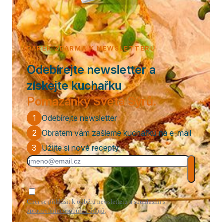
DÁREK ZDARMA K NEWSLETTERU
Odebírejte newsletter a
získejte kuchařku
Pomazánky Světa Sýrů.
1
Odebírejte newsletter
2
Obratem vám zašleme kuchařku na e-mail
3
Užijte si nové recepty
Chci se přihlásit k odběru newsletteru a souhlasím s
zpracováním osobních údajů
.