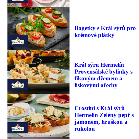
Bagetky s Král sýrů pro
krémové plátky
Král sýru Hermelín
Provensálské bylinky s
fíkovým džemem a
lískovými ořechy
Crostini s Král sýrů
Hermelín Zelený pepř s
jamonem, hruškou a
rukolou