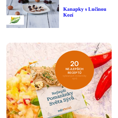
Kanapky s Lučinou
Kozí
20
NEJLEPŠÍCH
RECEPTŮ
vybraných milovníky
sýrů