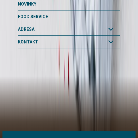
NOVINKY
FOOD SERVICE
ADRESA
KONTAKT