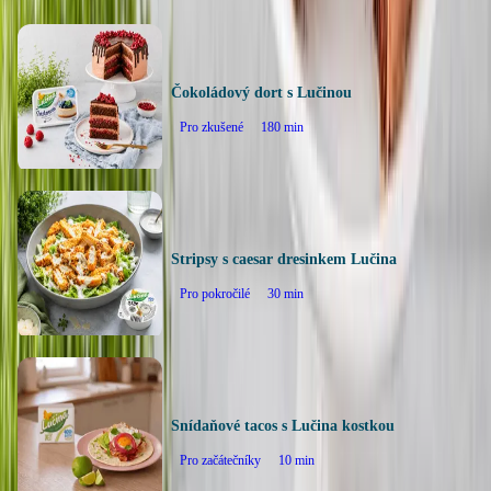
Čokoládový dort s Lučinou
Pro zkušené
180
min
Stripsy s caesar dresinkem Lučina
Pro pokročilé
30
min
Snídaňové tacos s Lučina kostkou
Pro začátečníky
10
min