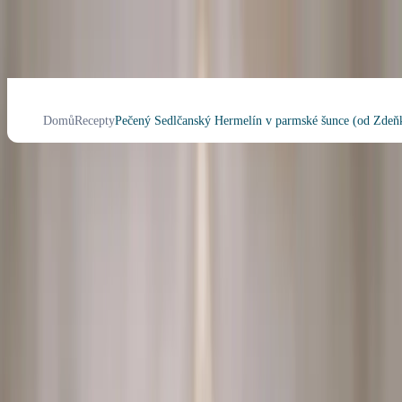
Domů
Recepty
Pečený Sedlčanský Hermelín v parmské šunce (od Zdeňk
Pečený Sedlčanský Hermelín v
parmské šunce (od Zdeňka
Pohlreicha)
5
Sedlčanský recepty
Večeře
Oběd
Předkrm
Oslava
Náročnost
: