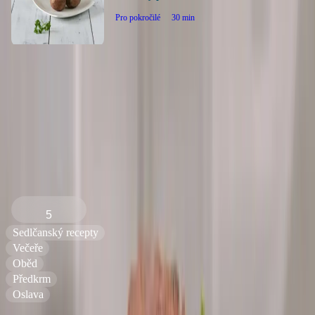
Pro pokročilé
30
min
Zpět na všechny recepty
Pečený Sedlčanský Hermelín v
parmské šunce (od Zdeňka
Pohlreicha)
5
Sedlčanský recepty
Večeře
Oběd
Předkrm
Oslava
Náročnost
: