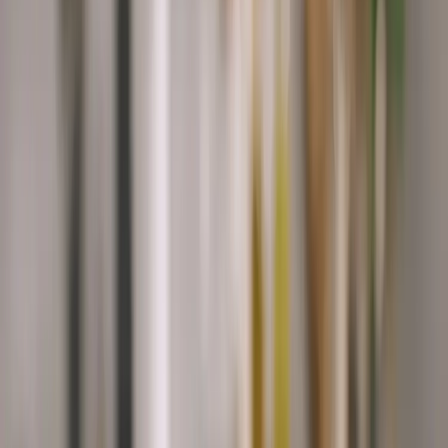
Vytisknout
Sdílet
Ohodnotit
Každý týden nové recepty!
Odebírat
Souhlasím se
zpracováním osobních údajů
Výživové údaje na 100 g
Kalorie
1301.3 kj / 309.8 kcal
Makroživiny