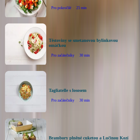
Pro pokročilé
25
min
Těstoviny se smetanovou bylinkovou
omáčkou
Pro začátečníky
30
min
Tagliatelle s lososem
Pro začátečníky
30
min
Brambory plněné cuketou a Lučinou Kozí