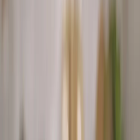
1 ks
houska
4 ks
Sedlčanský Hermelín Originál
8 plátků
Parmská šunka
2 lžíce
olivový olej
pepř
(ideální je čerstvě mletý pepř)
Postup receptu