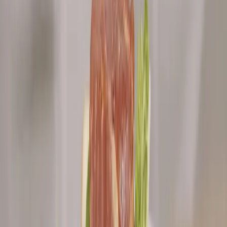
Čas přípravy
:
20
min
Video postup
Ingredience
4 porce