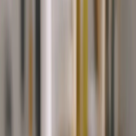
19g
8,3g
21g
Bílkoviny
Sacharidy
Tuky
38%
17%
42%
0,3g
0,3g
1,3g
Vláknina
Cukry
Sůl
Hodnocení receptu
5
0
hodnocení
Ohodnotit recept