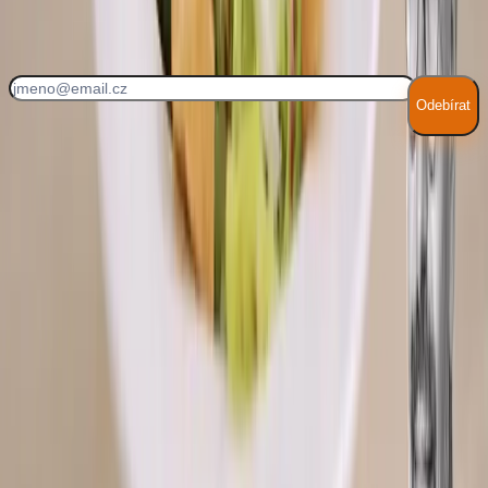
Každý týden nové recepty!
Odebírat
Souhlasím se
zpracováním osobních údajů
Hodnocení receptu
5
0
hodnocení
Ohodnotit recept
Další recepty