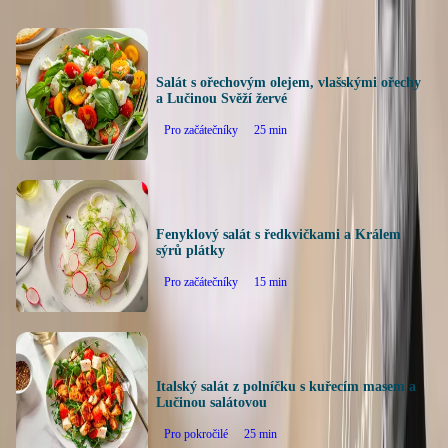
Salát s ořechovým olejem, vlašskými ořechy
a Lučinou Svěží žervé
Pro začátečníky
25
min
Fenyklový salát s ředkvičkami a Králem
sýrů plátky
Pro začátečníky
15
min
Italský salát z polníčku s kuřecím masem a
Lučinou salátovou
Pro pokročilé
25
min