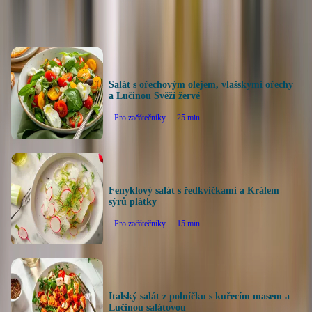
Další recepty
Salát s ořechovým olejem, vlašskými ořechy
a Lučinou Svěží žervé
Pro začátečníky
25
min
Fenyklový salát s ředkvičkami a Králem
sýrů plátky
Pro začátečníky
15
min
Italský salát z polníčku s kuřecím masem a
Lučinou salátovou