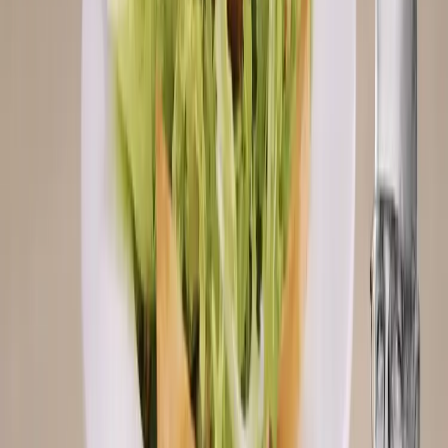
Nezhasínat obrazovku
1
.
Housku pokrájejte na tenké plátky o tloušťce asi 2 mm a opečte v
troubě na funkci gril. Jakmile začnou plátky zlátnout, vyjměte je z
trouby ven.
2
.
Každý Sedlčanský Hermelín zabalte do 2 plátků šunky. V pánvi
rozehřejte olej a obalený sýr v něm zvolna opečte dozlatova, zhruba
3 minuty z každé strany.
Spustit časovač (3 min)
3
.
Hotový sýr mírně opepřete a servírujte s otoustovanými plátky
pečiva a se salátem.