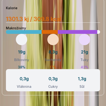
Kalorie
1301.3 kj / 309.8 kcal
Makroživiny
19g
8,3g
21g
Bílkoviny
Sacharidy
Tuky
38%
17%
42%
0,3g
0,3g
1,3g
Vláknina
Cukry
Sůl
Postup receptu