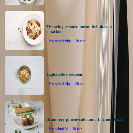
Těstoviny se smetanovou bylinkovou
omáčkou
Pro začátečníky
30
min
Tagliatelle s lososem
Pro začátečníky
30
min
Brambory plněné cuketou a Lučinou Kozí
Pro pokročilé
30
min