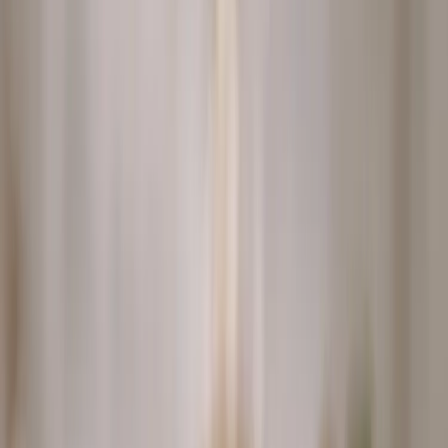
Čas přípravy
:
20
min
Ingredience
Postup
Výživa
Hodnocení
Video postup
Ingredience
4 porce