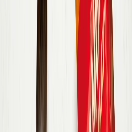
1 ks
dýně máslová
(butternut)
15 g
petrželka
125 g
crème fraîche
1 balení
Bambino Chrumkavý syr Gouda
Postup receptu
Nezhasínat obrazovku
1
.
Dýni rozkrojte na poloviny, odstraňte semínka a dužinu nakrájejte