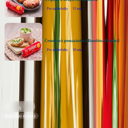
Pro začátečníky
15
min
Česneková pomazánka z Bambina Originál
Pro začátečníky
10
min
Zpět na všechny recepty
Krémová dýňová polévka
5
Bambino recepty
Náročnost
: