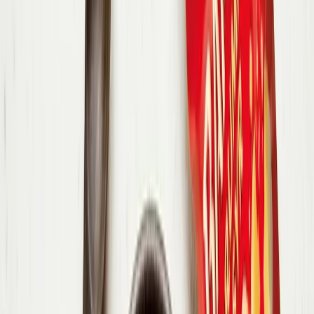
na kostky.
2
.
Na pánvi nebo v hrnci na polévku osmahněte cibuli a česnek. Po
dvou minutách přidejte kostky dýně a za stálého míchání restujte
další dvě minuty.
3
.
Přilijte vodu a přiveďte k varu. Do vroucí vody přidejte kostky
zeleninového bujonu a nechte na mírném ohni vařit přibližně 10
minut.
4
.
Polévku rozmixujte tyčovým mixérem dohladka a případně
přeceďte, aby byla krásně krémová.
5
.
Petrželku nasekejte nadrobno.