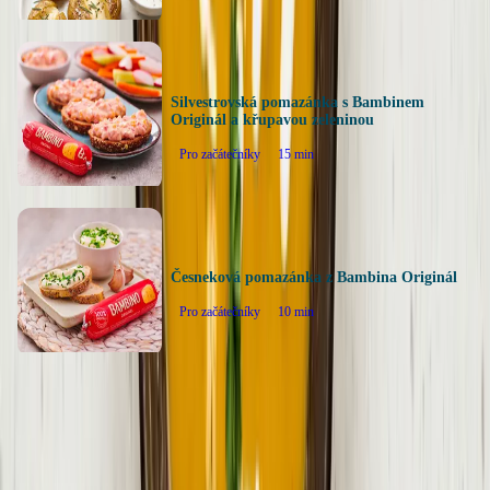
Silvestrovská pomazánka s Bambinem
Originál a křupavou zeleninou
Pro začátečníky
15
min
Česneková pomazánka z Bambina Originál
Pro začátečníky
10
min
Zpět na všechny recepty