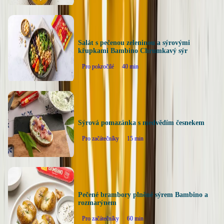
Salát s pečenou zeleninou a sýrovými
křupkami Bambino Chrumkavý sýr
Pro pokročilé
40
min
Sýrová pomazánka s medvědím česnekem
Pro začátečníky
15
min
Pečené brambory plněné sýrem Bambino a
rozmarýnem
Pro začátečníky
60
min