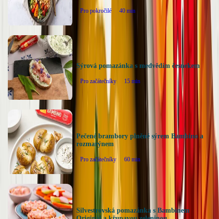
Pro pokročilé
40
min
Sýrová pomazánka s medvědím česnekem
Pro začátečníky
15
min
Pečené brambory plněné sýrem Bambino a
rozmarýnem
Pro začátečníky
60
min
Silvestrovská pomazánka s Bambinem
Originál a křupavou zeleninou