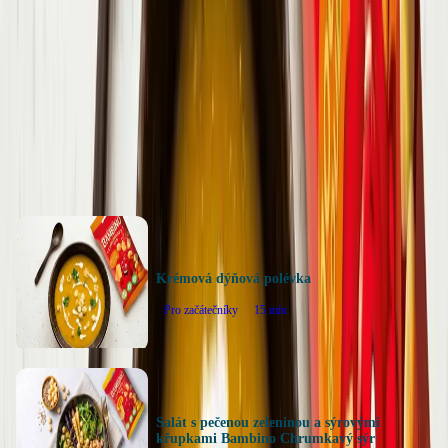
0
hodnocení
Ohodnotit recept
Další recepty
Krémová dýňová polévka
Pro začátečníky
15
min
Salát s pečenou zeleninou a sýrovými
křupkami Bambino Chrumkavý sýr