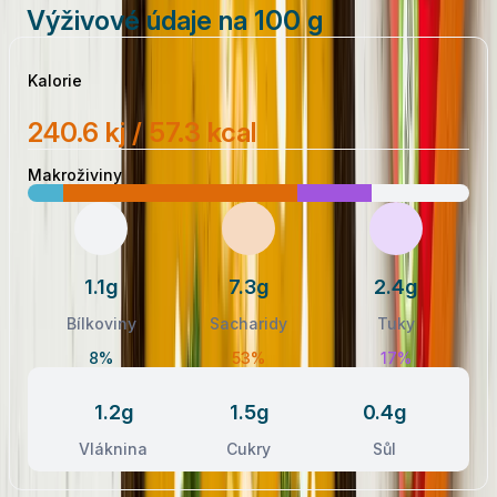
Výživové údaje na 100 g
Kalorie
240.6 kj / 57.3 kcal
Makroživiny
1.1g
7.3g
2.4g
Bílkoviny
Sacharidy
Tuky
8%
53%
17%
1.2g
1.5g
0.4g
Vláknina
Cukry
Sůl