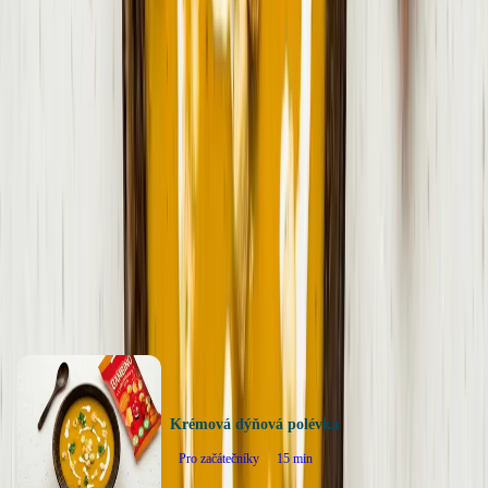
Souhlasím se
zpracováním osobních údajů
Hodnocení receptu
5
0
hodnocení
Ohodnotit recept
Další recepty
Krémová dýňová polévka
Pro začátečníky
15
min