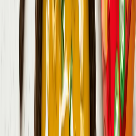
Čas přípravy
:
15
min
Ingredience
4 porce
2 kostky
zeleninový bujon
2 stroužek
česnek
1 ks
cibule