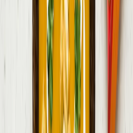
Postup receptu
Nezhasínat obrazovku
1
.
Dýni rozkrojte na poloviny, odstraňte semínka a dužinu nakrájejte
na kostky.
2
.
Na pánvi nebo v hrnci na polévku osmahněte cibuli a česnek. Po
dvou minutách přidejte kostky dýně a za stálého míchání restujte
další dvě minuty.
3
.
Přilijte vodu a přiveďte k varu. Do vroucí vody přidejte kostky
zeleninového bujonu a nechte na mírném ohni vařit přibližně 10
minut.