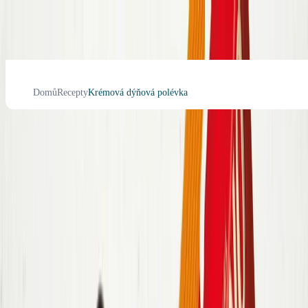
Domů
Recepty
Krémová dýňová polévka
Krémová dýňová polévka
5
Bambino recepty
Náročnost
:
Čas přípravy
:
15
min
Ingredience
Postup
Výživa
Hodnocení
Ingredience