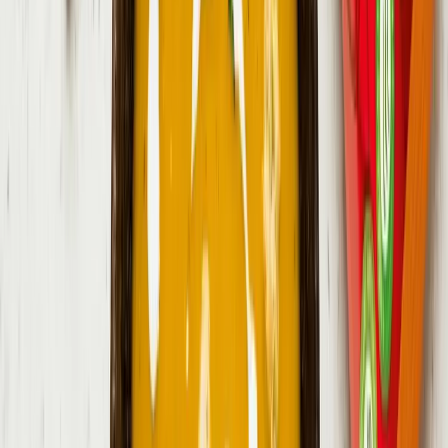
800 ml
voda
1 ks
dýně máslová
(butternut)
15 g
petrželka
125 g
crème fraîche
1 balení
Bambino Chrumkavý syr Gouda
Vytisknout
Sdílet