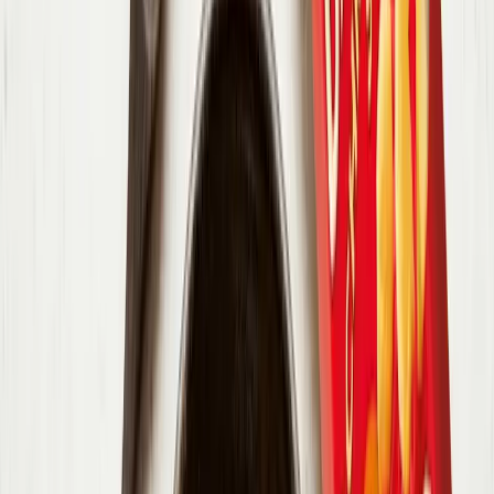
6
.
Polévku rozdělte do misek a na závěr přidejte crème fraîche,
petrželku a sýrové křupky Bambino Chrumkavý sýr Gouda.
Vytisknout
Sdílet
Ohodnotit
Každý týden nové recepty!
Odebírat
Souhlasím se
zpracováním osobních údajů
Výživové údaje na 100 g
Kalorie