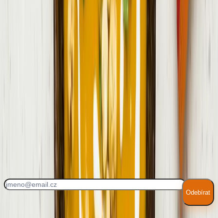
4
.
Polévku rozmixujte tyčovým mixérem dohladka a případně
přeceďte, aby byla krásně krémová.
5
.
Petrželku nasekejte nadrobno.
6
.
Polévku rozdělte do misek a na závěr přidejte crème fraîche,
petrželku a sýrové křupky Bambino Chrumkavý sýr Gouda.
Každý týden nové recepty!
Odebírat