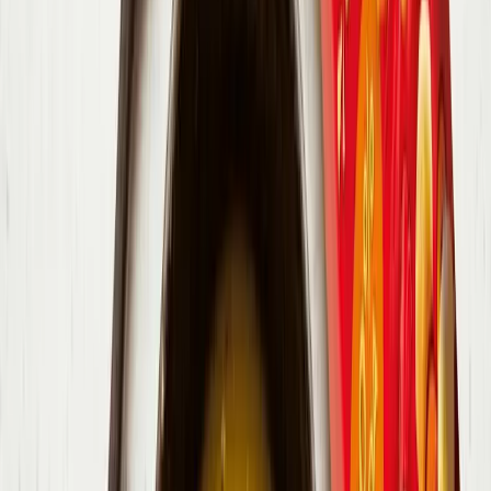
240.6 kj / 57.3 kcal
Makroživiny
1.1g
7.3g
2.4g
Bílkoviny
Sacharidy
Tuky
8%
53%
17%
1.2g
1.5g
0.4g
Vláknina
Cukry
Sůl
Hodnocení receptu
5