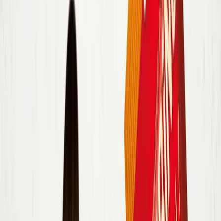
4 porce
2 kostky
zeleninový bujon
2 stroužek
česnek
1 ks
cibule
800 ml
voda