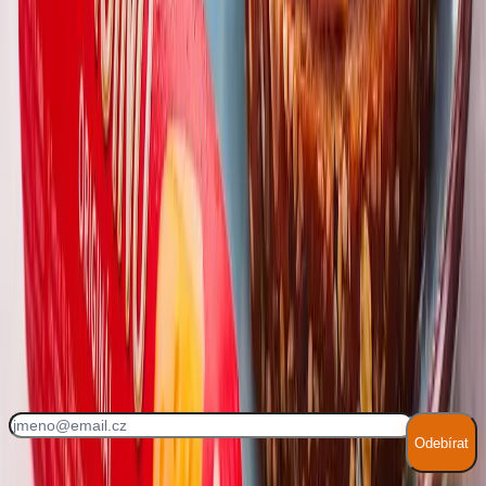
3
.
Vmícháme zeleninu, osolíme a opepříme.
4
.
Podáváme na čerstvém pečivu nebo jako dip k zeleninovým
tyčinkám.
Náš tip
Pro zajímavější chuť můžete přidat špetku kari koření nebo
nasekané čerstvé bylinky.
Každý týden nové recepty!
Odebírat