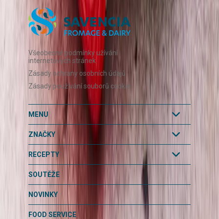
Všeobecné podmínky užívání
internetových stránek
Zásady ochrany osobních údajů
Zásady používání souborů cookie
MENU
ZNAČKY
RECEPTY
SOUTĚŽE
NOVINKY
FOOD SERVICE