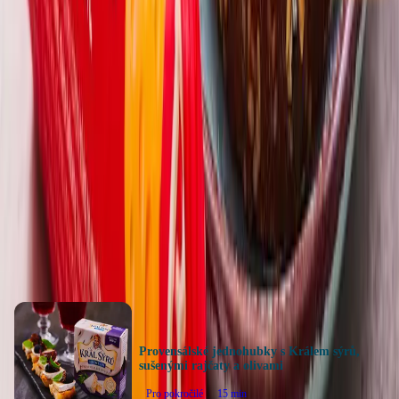
Souhlasím se
zpracováním osobních údajů
Hodnocení receptu
5
0
hodnocení
Ohodnotit recept
Další recepty
Provensálské jednohubky s Králem sýrů,
sušenými rajčaty a olivami
Pro pokročilé
15
min