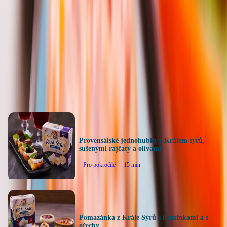
0
hodnocení
Ohodnotit recept
Další recepty
Provensálské jednohubky s Králem sýrů,
sušenými rajčaty a olivami
Pro pokročilé
15
min
Pomazánka z Krále Sýrů s brusinkami a s
ořechy