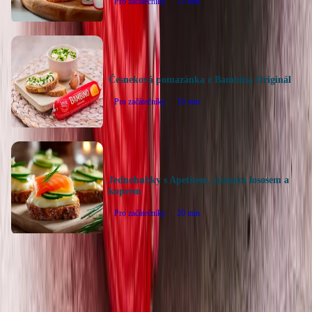
Pro začátečníky
15
min
Česneková pomazánka z Bambina Originál
Pro začátečníky
10
min
Jednohubky s Apetitem, uzeným lososem a
koprem
Pro začátečníky
20
min
Zpět na všechny recepty