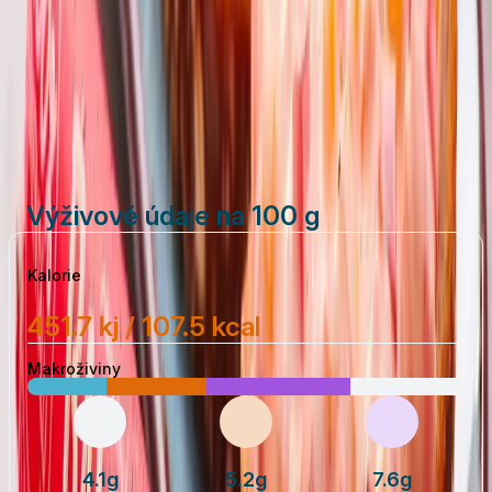
sůl a pepř
pečivo
Vytisknout
Sdílet
Výživové údaje na 100 g
Kalorie
451.7 kj / 107.5 kcal
Makroživiny
4.1g
5.2g
7.6g