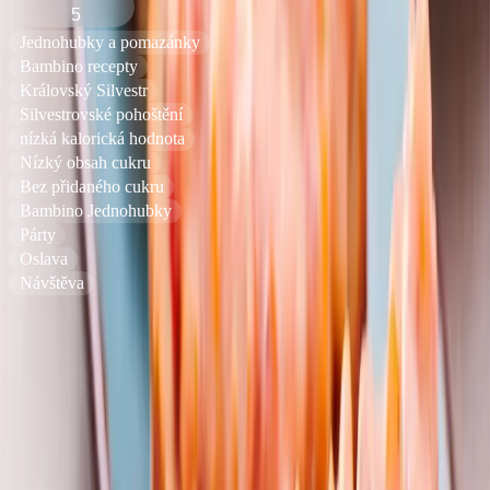
5
Jednohubky a pomazánky
Bambino recepty
Královský Silvestr
Silvestrovské pohoštění
nízká kalorická hodnota
Nízký obsah cukru
Bez přidaného cukru
Bambino Jednohubky
Párty
Oslava
Návštěva
Náročnost
:
Čas přípravy
:
15
min
Ingredience