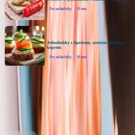
Pro začátečníky
10
min
Jednohubky s Apetitem, uzeným lososem a
koprem
Pro začátečníky
20
min
Zpět na všechny recepty
Silvestrovská pomazánka s
Bambinem Originál a
křupavou zeleninou