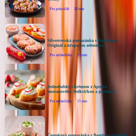
Pro pokročilé
20
min
Silvestrovská pomazánka s Bambinem
Originál a křupavou zeleninou
Pro začátečníky
15
min
Jednohubky s krémem z Apetita
smetanového, ředkvičkou a pažitkou
Pro začátečníky
15
min
Česneková pomazánka z Bambina Originál