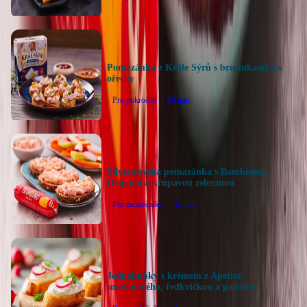
Pomazánka z Krále Sýrů s brusinkami a s
ořechy
Pro pokročilé
20
min
Silvestrovská pomazánka s Bambinem
Originál a křupavou zeleninou
Pro začátečníky
15
min
Jednohubky s krémem z Apetita
smetanového, ředkvičkou a pažitkou