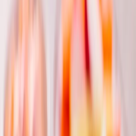
Bez přidaného cukru
Bambino Jednohubky
Párty
Oslava
Návštěva
Náročnost
:
Čas přípravy
:
15
min
Ingredience
Postup
Výživa
Hodnocení
Ingredience
6 porcí
2 ks
Bambino Originál
2 ks