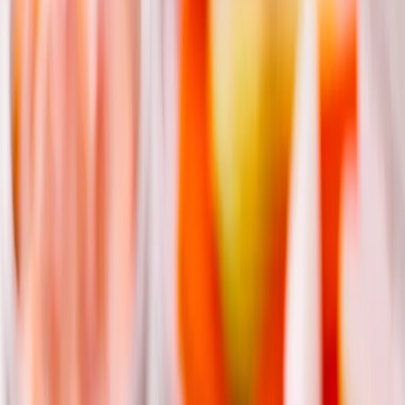
Paprika
(červená a žlutá, na kostičky)
3 ks
jarní cibulka
1 ks
mrkev
(jemně nastrouhaná)
1 lžíce
citronová šťáva
sůl a pepř
pečivo