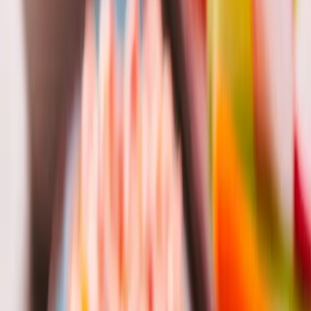
451.7 kj / 107.5 kcal
Makroživiny
4.1g
5.2g
7.6g
Bílkoviny
Sacharidy
Tuky
18%
23%
33%
1.4g
3.9g
0.9g
Vláknina
Cukry
Sůl
Hodnocení receptu
5