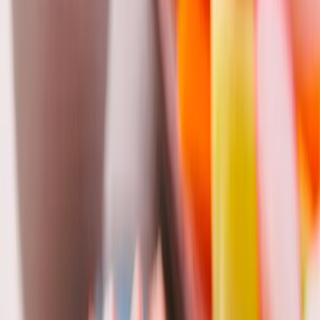
tyčinkám.
Vytisknout
Sdílet
Ohodnotit
Náš tip
Pro zajímavější chuť můžete přidat špetku kari koření nebo
nasekané čerstvé bylinky.
Každý týden nové recepty!
Odebírat
Souhlasím se
zpracováním osobních údajů
Výživové údaje na 100 g
Kalorie