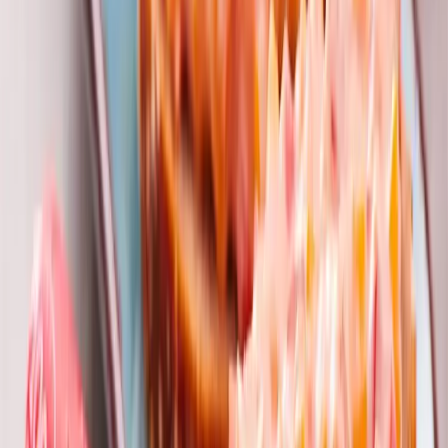
6 porcí
2 ks
Bambino Originál
2 ks
Paprika
(červená a žlutá, na kostičky)
3 ks
jarní cibulka
1 ks
mrkev
(jemně nastrouhaná)
1 lžíce
citronová šťáva