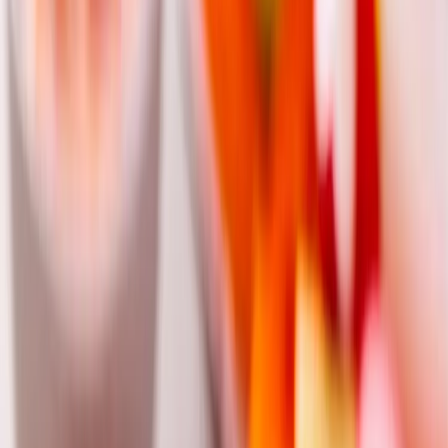
Postup receptu
Nezhasínat obrazovku
1
.
Papriky a jarní cibulku nakrájíme nadrobno, mrkev nastrouháme.
2
.
V míse vymícháme Bambino Originál s citronovou šťávou do
krému.
3
.
Vmícháme zeleninu, osolíme a opepříme.
4
.
Podáváme na čerstvém pečivu nebo jako dip k zeleninovým