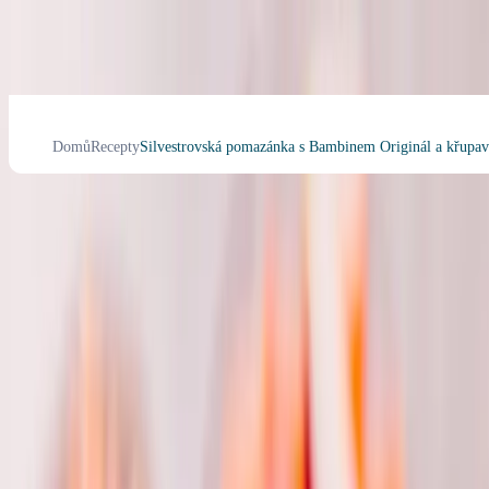
Domů
Recepty
Silvestrovská pomazánka s Bambinem Originál a křupav
Silvestrovská pomazánka s
Bambinem Originál a
křupavou zeleninou
5
Jednohubky a pomazánky
Bambino recepty
Královský Silvestr
Silvestrovské pohoštění
nízká kalorická hodnota
Nízký obsah cukru