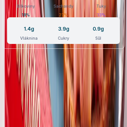
Bílkoviny
Sacharidy
Tuky
18%
23%
33%
1.4g
3.9g
0.9g
Vláknina
Cukry
Sůl
Postup receptu
Nezhasínat obrazovku
1
.
Papriky a jarní cibulku nakrájíme nadrobno, mrkev nastrouháme.
2
.
V míse vymícháme Bambino Originál s citronovou šťávou do
krému.