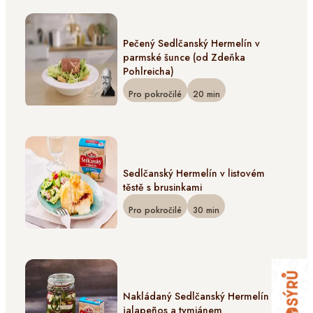
Pečený Sedlčanský Hermelín v
parmské šunce (od Zdeňka
Pohlreicha)
Pro pokročilé
20
min
Sedlčanský Hermelín v listovém
těstě s brusinkami
Pro pokročilé
30
min
Nakládaný Sedlčanský Hermelín s
jalapeños a tymiánem