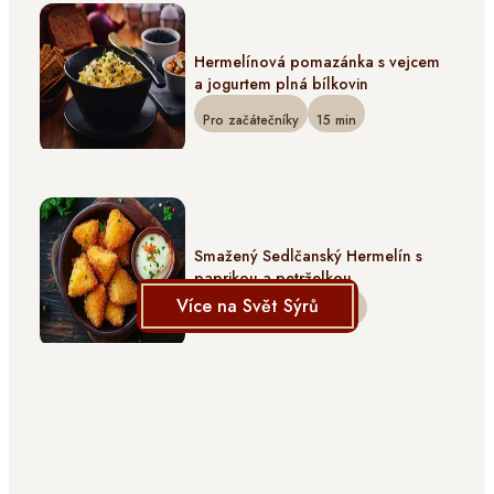
Hermelínová pomazánka s vejcem
a jogurtem plná bílkovin
Pro začátečníky
15
min
Smažený Sedlčanský Hermelín s
paprikou a petrželkou
Více na Svět Sýrů
Pro začátečníky
30
min