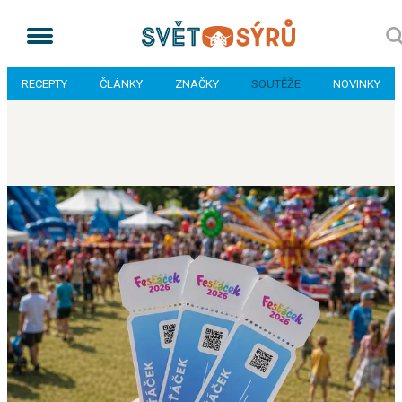
RECEPTY
ČLÁNKY
ZNAČKY
SOUTĚŽE
NOVINKY