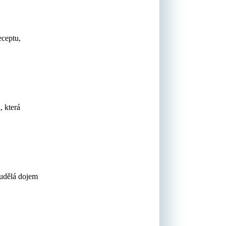
eceptu,
, která
 udělá dojem