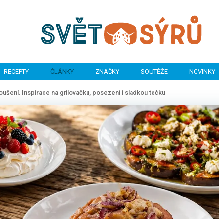
RECEPTY
ČLÁNKY
ZNAČKY
SOUTĚŽE
NOVINKY
koušení. Inspirace na grilovačku, posezení i sladkou tečku