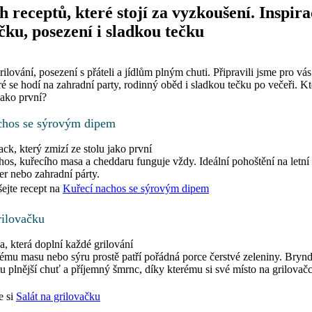
ch receptů, které stojí za vyzkoušení. Inspir
čku, posezení i sladkou tečku
rilování, posezení s přáteli a jídlům plným chuti. Připravili jsme pro vá
ré se hodí na zahradní party, rodinný oběd i sladkou tečku po večeři. K
jako první?
chos se sýrovým dipem
ck, který zmizí ze stolu jako první
hos, kuřecího masa a cheddaru funguje vždy. Ideální pohoštění na letní
er nebo zahradní párty.
ejte recept na
Kuřecí nachos se sýrovým dipem
rilovačku
a, která doplní každé grilování
ému masu nebo sýru prostě patří pořádná porce čerstvé zeleniny. Bryn
tu plnější chuť a příjemný šmrnc, díky kterému si své místo na grilova
e si
Salát na grilovačku