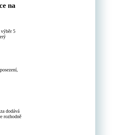
ace na
s výběr 5
terý
 posezení,
dza dodává
čce rozhodně