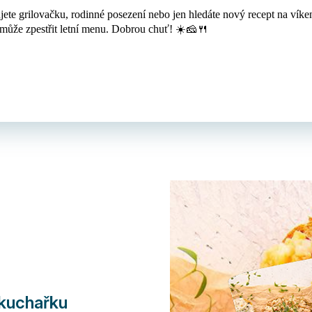
jete grilovačku, rodinné posezení nebo jen hledáte nový recept na víken
může zpestřit letní menu. Dobrou chuť! ☀️🧀🍴
 kuchařku