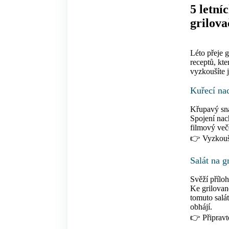
5 letní
grilova
Léto přeje g
receptů, kte
vyzkoušíte 
Kuřecí na
Křupavý sna
Spojení nac
filmový več
👉 Vyzkouš
Salát na g
Svěží příloh
Ke grilovan
tomuto salá
obhájí.
👉 Připravt