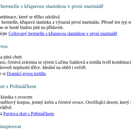
 hermelín s křupavou slaninkou v pivní marinádě
ombinace, které se těžko odolává
hermelín, křupavá slaninka a výrazná pivní marináda. Přesně ten typ r
mu se hosté budou ptát na přídavek.
ejte
Grilovaný hermelín s křupavou slaninkou v pivní marinádě
yros
la plná chuti
o, čerstvá zelenina se sýrem Lučina Salátová a tortilla tvoří kombinaci
zároveň nepůsobí těžce. Ideální na oběd i večeři.
e si
Domácí gyros tortillu
ort s Pribináčkem
í klasika s ovocem
něhový korpus, jemný krém a čerstvé ovoce. Osvěžující dezert, který
vštěvě.
si
Pavlova dort s Pribináčkem
inspirovat