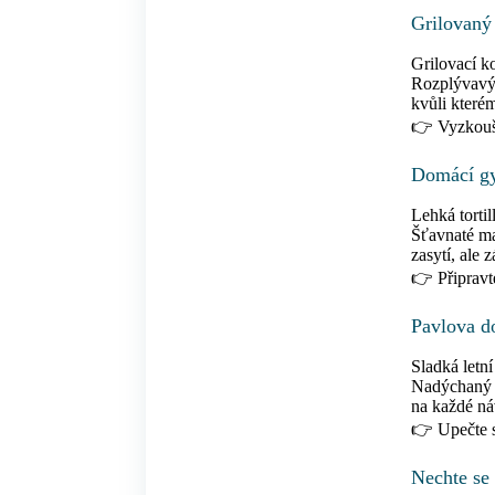
Grilovaný
Grilovací k
Rozplývavý 
kvůli které
👉 Vyzkouš
Domácí g
Lehká tortil
Šťavnaté mas
zasytí, ale 
👉 Připravt
Pavlova d
Sladká letn
Nadýchaný s
na každé ná
👉 Upečte 
Nechte se 