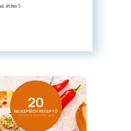
d, těchto 5
20
NEJLEPŠÍCH RECEPTŮ
vybraných milovníky sýrů