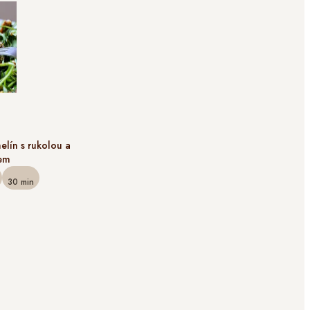
elín s rukolou a
em
30
min