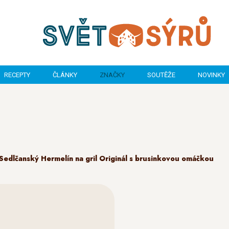
RECEPTY
ČLÁNKY
ZNAČKY
SOUTĚŽE
NOVINKY
Sedlčanský Hermelín na gril Originál s brusinkovou omáčkou