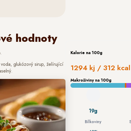
ové hodnoty
.
Kalorie
na 100g
voda, glukózový sirup, želírující
1294 kj / 312 kcal
aselný.
Makroživiny
na 100g
19g
Bílkoviny