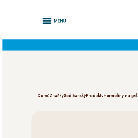
MENU
Domů
Značky
Sedlčanský
Produkty
Hermelíny na gril