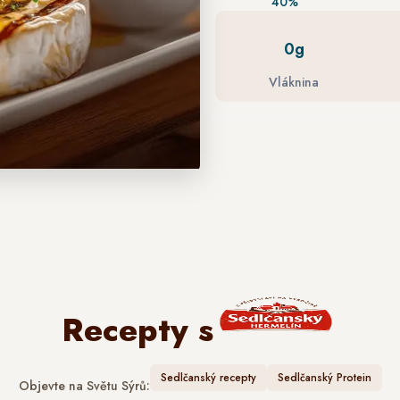
40%
0g
Vláknina
Recepty s
Sedlčanský recepty
Sedlčanský Protein
Objevte na Světu Sýrů: