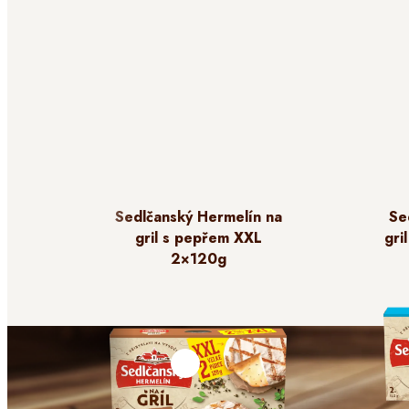
Sedlčanský Hermelín na
Se
gril s pepřem XXL
gri
2×120g