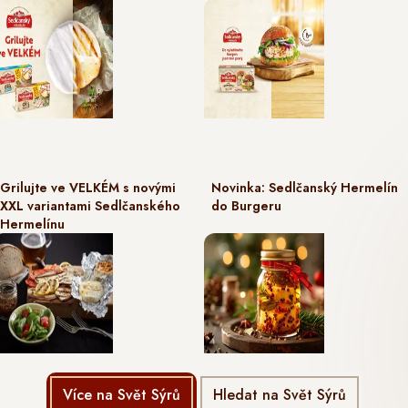
Grilujte ve VELKÉM s novými
Novinka: Sedlčanský Hermelín
XXL variantami Sedlčanského
do Burgeru
Hermelínu
Více na Svět Sýrů
Hledat na Svět Sýrů