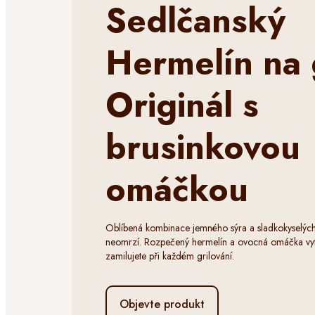
Sedlčanský
Hermelín na 
Originál s
brusinkovou
omáčkou
Oblíbená kombinace jemného sýra a sladkokyselých 
neomrzí. Rozpečený hermelín a ovocná omáčka vytvá
zamilujete při každém grilování.
Objevte produkt