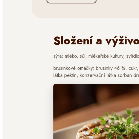
Složení a výživ
sýra: mléko, sůl, mlékařské kultury, syřidlo
brusinkové omáčky: brusinky 46 %, cukr, 
látka pektin, konzervační látka sorban dr