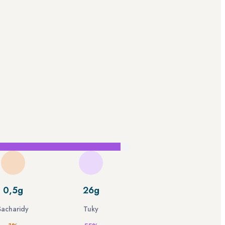
0,5g
26g
Sacharidy
Tuky