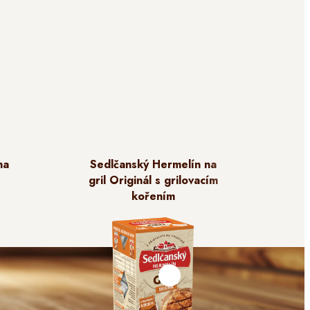
na
Sedlčanský Hermelín na
Se
gril Originál s grilovacím
kořením