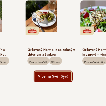
n s
Grilovaný Hermelín se zeleným
Grilovaný Herm
čkou
chřestem a šunkou
hroznovým vín
15
min
Pro pokročilé
30
min
Pro začátečníky
Více na Svět Sýrů