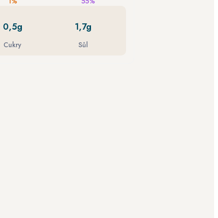
1%
55%
0,5g
1,7g
Cukry
Sůl