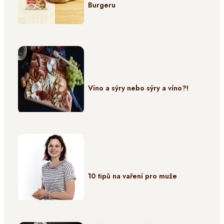
Burgeru
Víno a sýry nebo sýry a víno?!
10 tipů na vaření pro muže