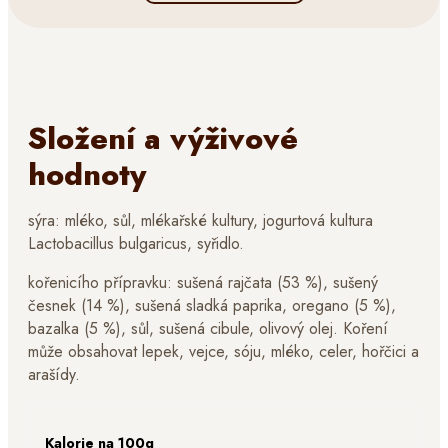
Složení a výživové
hodnoty
sýra: mléko, sůl, mlékařské kultury, jogurtová kultura
Lactobacillus bulgaricus, syřidlo.
kořenicího přípravku: sušená rajčata (53 %), sušený
česnek (14 %), sušená sladká paprika, oregano (5 %),
bazalka (5 %), sůl, sušená cibule, olivový olej. Koření
může obsahovat lepek, vejce, sóju, mléko, celer, hořčici a
arašídy.
Kalorie
na 100g