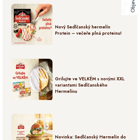
Nový Sedlčanský hermelín
Protein – večeře plná proteinu!
Grilujte ve VELKÉM s novými XXL
variantami Sedlčanského
Hermelínu
Novinka: Sedlčanský Hermelín do