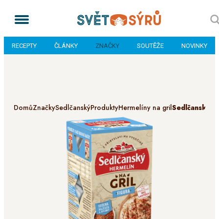
RECEPTY
ČLÁNKY
ZNAČKY
SOUTĚŽE
NOVINKY
Domů
Značky
Sedlčanský
Produkty
Hermelíny na gril
Sedlčanský He