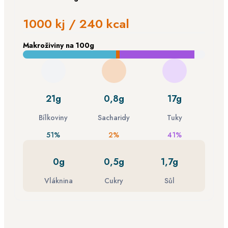
1000 kj / 240 kcal
Makroživiny
na 100g
21g
0,8g
17g
Bílkoviny
Sacharidy
Tuky
51%
2%
41%
0g
0,5g
1,7g
Vláknina
Cukry
Sůl