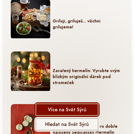
Griluji, griluješ… všichni
grilujeme!
Zavařený hermelín: Vyrobte svým
blízkým originální dárek pod
stromeček
Více na Svět Sýrů
Hledat na Svět Sýrů
Základní ingredience pro dobře
naložený Sedlčanský Hermelín