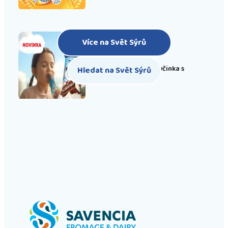
Více na Svět Sýrů
Novinka: Pribináček Tyčinka s
Hledat na Svět Sýrů
Tvarrrohem