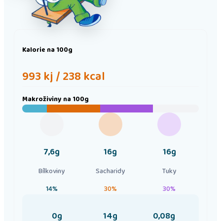
Kalorie
na 100g
993 kj / 238 kcal
Makroživiny
na 100g
7,6g
16g
16g
Bílkoviny
Sacharidy
Tuky
14%
30%
30%
0g
14g
0,08g