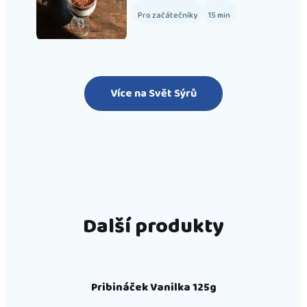
Pro začátečníky
15
min
Více na Svět Sýrů
Další produkty
Pribináček Vanilka 125g