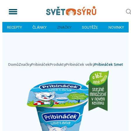
RECEPTY
ČLÁNKY
ZNAČKY
SOUTĚŽE
NOVINKY
Domů
Značky
Pribináček
Produkty
Pribináček velký
Pribináček Smetana 