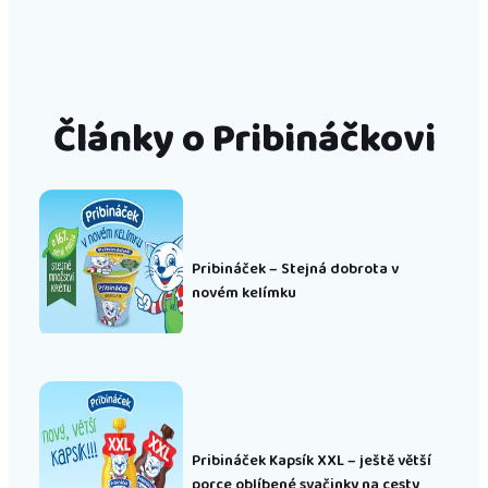
Články o Pribináčkovi
Pribináček – Stejná dobrota v
novém kelímku
Pribináček Kapsík XXL – ještě větší
porce oblíbené svačinky na cesty