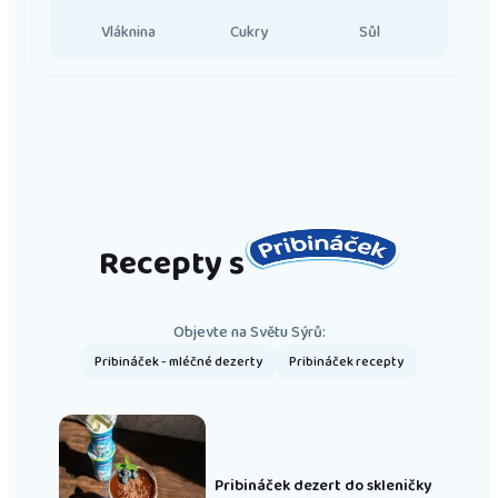
Vláknina
Cukry
Sůl
Recepty s
Objevte na Světu Sýrů:
Pribináček - mléčné dezerty
Pribináček recepty
Pribináček dezert do skleničky