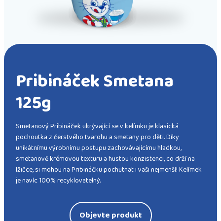
Pribináček Smetana
125g
Smetanový Pribináček ukrývající se v kelímku je klasická
pochoutka z čerstvého tvarohu a smetany pro děti. Díky
unikátnímu výrobnímu postupu zachovávajícímu hladkou,
smetanově krémovou texturu a hustou konzistenci, co drží na
lžičce, si mohou na Pribináčku pochutnat i vaši nejmenší! Kelímek
je navíc 100% recyklovatelný.
Objevte produkt