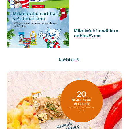
Mikulášská nadílka s
Pribináčkem
Načíst další
20
NEJLEPŠÍCH
RECEPTŮ
vybraných milovníky
sýrů