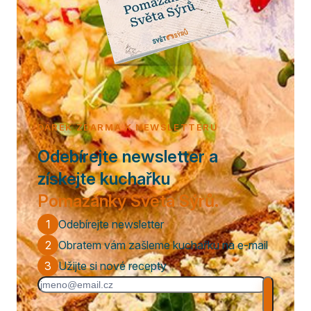
DÁREK ZDARMA K NEWSLETTERU
Odebírejte newsletter a
získejte kuchařku
Pomazánky Světa Sýrů.
1
Odebírejte newsletter
2
Obratem vám zašleme kuchařku na e-mail
3
Užijte si nové recepty