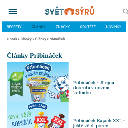
RECEPTY
ČLÁNKY
ZNAČKY
SOUTĚŽE
NOVINKY
Domů >
Články >
Články Pribináček
Články Pribináček
Pribináček – Stejná
dobrota v novém
kelímku
Pribináček Kapsík XXL –
ještě větší porce