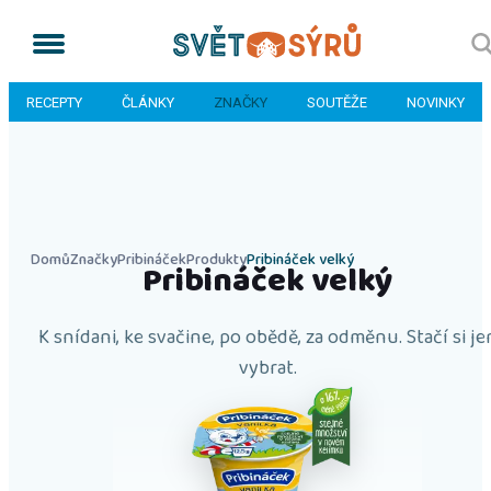
RECEPTY
ČLÁNKY
ZNAČKY
SOUTĚŽE
NOVINKY
Domů
Značky
Pribináček
Produkty
Pribináček velký
Pribináček velký
K snídani, ke svačine, po obědě, za odměnu. Stačí si je
vybrat.