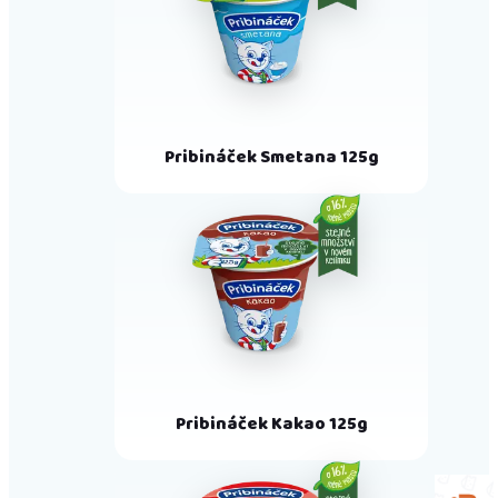
Pribináček Smetana 125g
Pribináček Kakao 125g