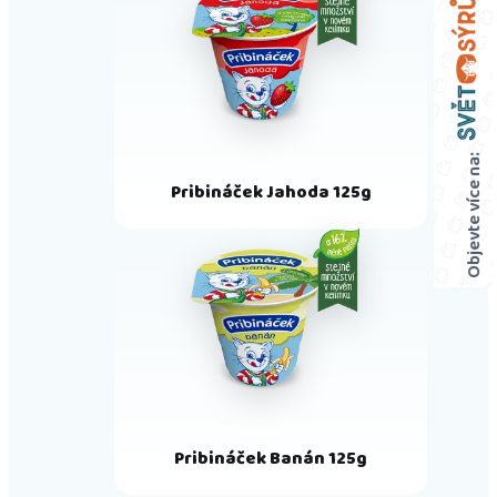
Objevte více na:
Pribináček Jahoda 125g
Pribináček Banán 125g