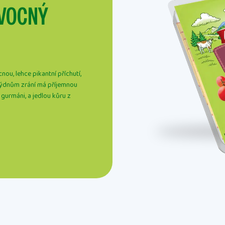
OVOCNÝ
nou, lehce pikantní příchutí,
 týdnům zrání má příjemnou
 gurmáni, a jedlou kůru z