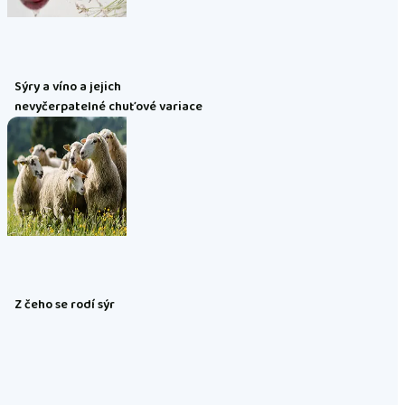
Sýry a víno a jejich
nevyčerpatelné chuťové variace
Z čeho se rodí sýr