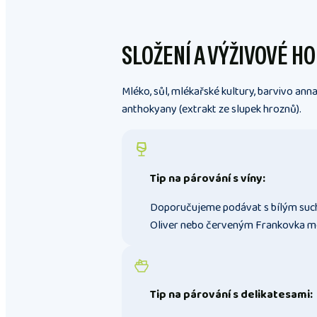
SLOŽENÍ A VÝŽIVOVÉ H
Mléko, sůl, mlékařské kultury, barvivo anna
anthokyany (extrakt ze slupek hroznů).
Tip na párování s víny:
Doporučujeme podávat s bílým suc
Oliver nebo červeným Frankovka mo
Tip na párování s delikatesami: