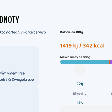
ODNOTY
tto norbixin, v kůrce barvivo
Kalorie
na 100g
1419 kj / 342 kcal
Makroživiny
na 100g
hým vínem Irsai
drá či Zweigeltrebe.
22g
Bílkoviny
42%