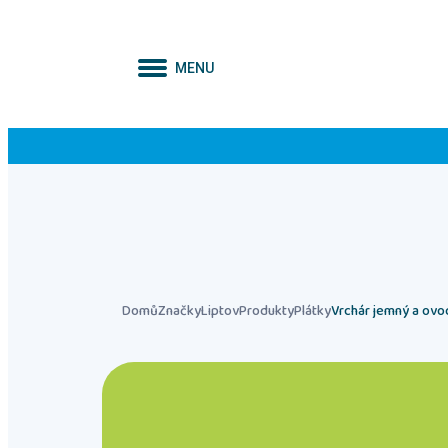
MENU
Domů
Značky
Liptov
Produkty
Plátky
Vrchár jemný a ovo