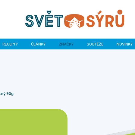
RECEPTY
ČLÁNKY
ZNAČKY
SOUTĚŽE
NOVINKY
cný 90g