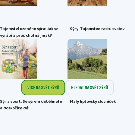
Tajemství uzeného sýra: Jak se
Sýry: Tajomstvo rastu svalov
vyrábí a proč chutná jinak?
VÍCE NA SVĚT SÝRŮ
HLEDAT NA SVĚT SÝRŮ
Sýr a sport. Se sýrem doběhnete
Malý liptovský slovníček
a doskočíte dál