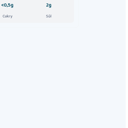
<0,5g
2g
Cukry
Sůl