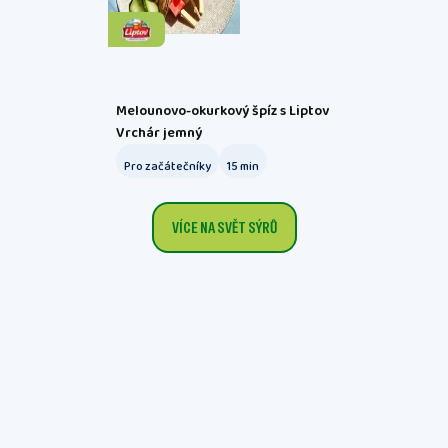
Melounovo-okurkový špíz s Liptov
Vrchár jemný
Pro začátečníky
15
min
VÍCE NA SVĚT SÝRŮ