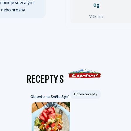
mbinuje se zralými
0g
 nebo hrozny.
Vláknina
RECEPTY S
Liptov recepty
Objevte na Světu Sýrů: