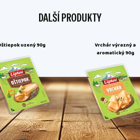
DALŠÍ PRODUKTY
Oštiepok uzený 90g
Vrchár výrazný a
aromatický 90g