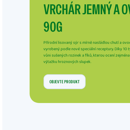
VRCHÁR JEMNÝ A 
90G
Přírodní lisovaný sýr s mírně nasládlou chutí a ovoc
vyrobený podle nové speciální receptury. Díky 10
vůni sušených rozinek a fíků, kterou ocení zejména
výtažku hroznových slupek.
OBJEVTE PRODUKT