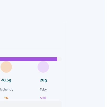
<0,5g
28g
Sacharidy
Tuky
1%
53%