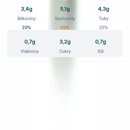
3,4g
5,1g
4,3g
Bílkoviny
Sacharidy
Tuky
20%
29%
25%
0,7g
3,2g
0,7g
Vláknina
Cukry
Sůl
Postup receptu
Nezhasínat obrazovku
1
.
Nakrájejte ředkvičky na malé hranolky.
2
.