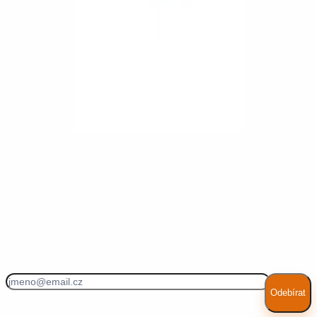
Rozmíchejte sýr Apetito s jogurtem, medem a špetkou kari.
3
.
Vše smíchejte s natrhaným salátem a ředkvičkami.
4
.
Salát dochuťte balsamicem a solí.
Náš tip
Pro zjemnění chuti můžete do pomazánky nastrouhat jablko nebo
mrkev.
Každý týden nové recepty!
Odebírat