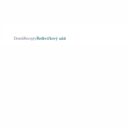
Domů
Recepty
Ředkvičkový salát
Ředkvičkový salát
5
Saláty
Apetito recepty
Oběd
Letní saláty
Oběd
Náročnost
:
Čas přípravy
:
10
min