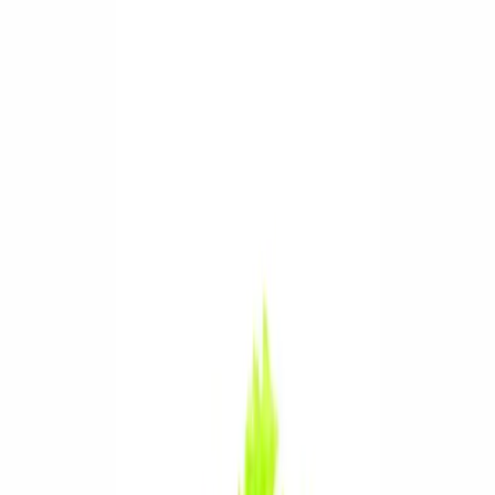
1
.
Nakrájejte ředkvičky na malé hranolky.
2
.
Rozmíchejte sýr Apetito s jogurtem, medem a špetkou kari.
3
.
Vše smíchejte s natrhaným salátem a ředkvičkami.
4
.
Salát dochuťte balsamicem a solí.
Vytisknout
Sdílet
Ohodnotit
Náš tip