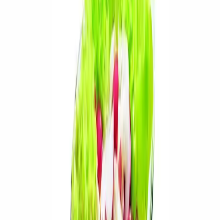
3,4g
5,1g
4,3g
Bílkoviny
Sacharidy
Tuky
20%
29%
25%
0,7g
3,2g
0,7g
Vláknina
Cukry
Sůl
Hodnocení receptu
5
0
hodnocení
Ohodnotit recept