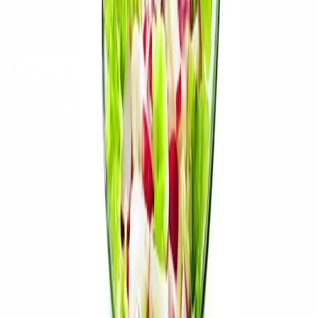
Ředkvičkový salát
5
Saláty
Apetito recepty
Oběd
Letní saláty
Oběd
Náročnost
:
Čas přípravy
:
10
min
Ingredience
4 porce