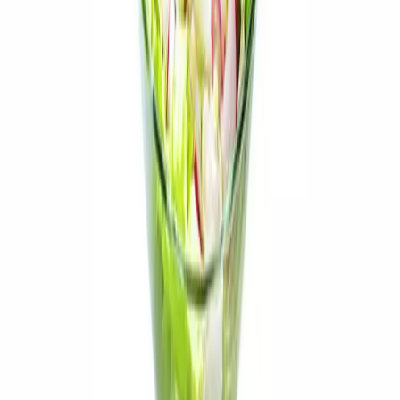
150 g
Apetito smetanové 150g
1 svazek
ředkvičky
150 g
bílý jogurt
1 ks
listový salát
1 čajová lžička
med
kari koření