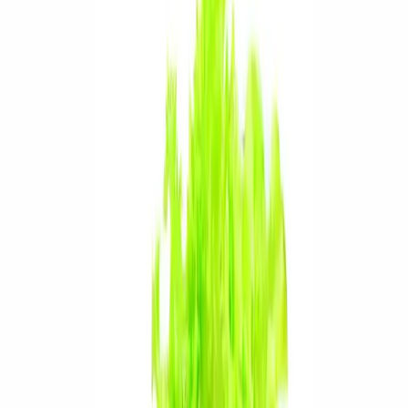
Pro zjemnění chuti můžete do pomazánky nastrouhat jablko nebo
mrkev.
Každý týden nové recepty!
Odebírat
Souhlasím se
zpracováním osobních údajů
Výživové údaje na 100 g
Kalorie
309,2 kj / 73,6 kcal
Makroživiny