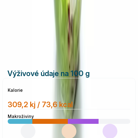
1 lžíce
červený ocet balsamico
sůl
Vytisknout
Sdílet
Výživové údaje na 100 g
Kalorie
309,2 kj / 73,6 kcal
Makroživiny