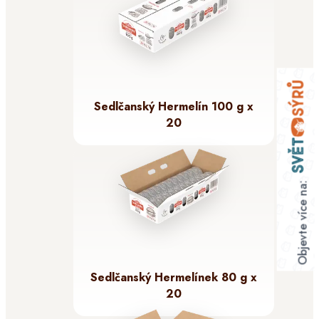
Sedlčanský Hermelín 100 g x
20
Objevte více na:
Sedlčanský Hermelínek 80 g x
20