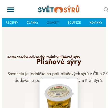
RECEPTY
ČLÁNKY
ZNAČKY
SOUTĚŽE
NOVINKY
Domů
Značky
Sedlčanský
Produkty
Plísňové sýry
Plísňové sýry
Savencia je jednička na poli plísňových sýrů v ČR a SK
dodáváme pod značkou Sedlčanský a Král Sýrů.