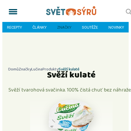
RECEPTY
ČLÁNKY
ZNAČKY
SOUTĚŽE
NOVINKY
Domů
Značky
Lučina
Produkty
Svěží kulaté
Svěží kulaté
Svěží tvarohová svačinka. 100% čistá chuť bez náhraže