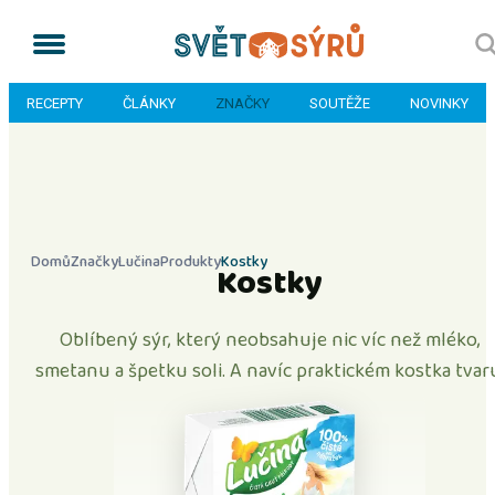
RECEPTY
ČLÁNKY
ZNAČKY
SOUTĚŽE
NOVINKY
Domů
Značky
Lučina
Produkty
Kostky
Kostky
Oblíbený sýr, který neobsahuje nic víc než mléko,
smetanu a špetku soli. A navíc praktickém kostka tvar