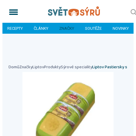
RECEPTY
ČLÁNKY
ZNAČKY
SOUTĚŽE
NOVINKY
Domů
Značky
Liptov
Produkty
Sýrové speciality
Liptov Pastiersky syr, u