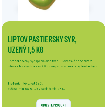
LIPTOV PASTIERSKY SYR,
UZENÝ 1,5 KG
Přírodní pařený sýr speciálního tvaru. Slovenská specialita z
mléka z horských oblastí. Vhdoné pro studenou i teplou kuchyni.
Složení:
mléko, jedlá sůl.
Sušina: min. 50 %, tuk v sušině: min. 37 %.
OBJEVTE PRODUKT