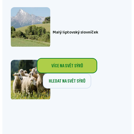
Malý liptovský slovníček
VÍCE NA SVĚT SÝRŮ
HLEDAT NA SVĚT SÝRŮ
Z čeho se rodí sýr