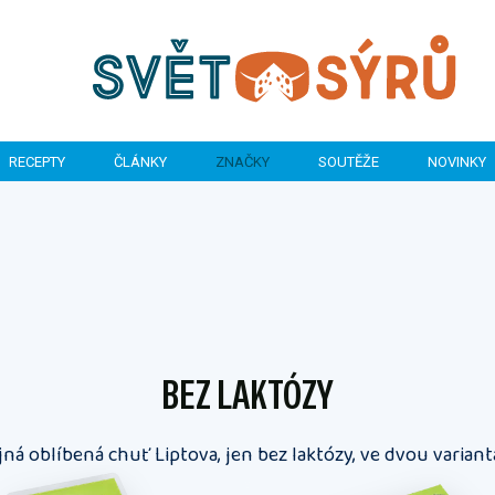
RECEPTY
ČLÁNKY
ZNAČKY
SOUTĚŽE
NOVINKY
BEZ LAKTÓZY
jná oblíbená chuť Liptova, jen bez laktózy, ve dvou variant