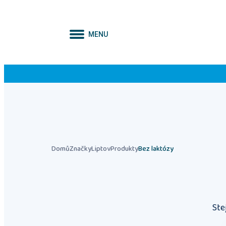
MENU
Domů
Značky
Liptov
Produkty
Bez laktózy
Ste