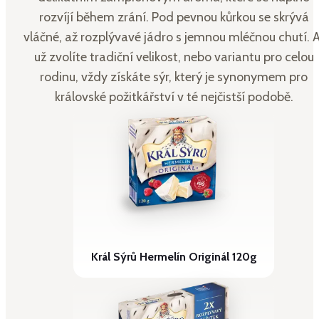
rozvíjí během zrání. Pod pevnou kůrkou se skrývá
vláčné, až rozplývavé jádro s jemnou mléčnou chutí. A
už zvolíte tradiční velikost, nebo variantu pro celou
rodinu, vždy získáte sýr, který je synonymem pro
královské požitkářství v té nejčistší podobě.
Král Sýrů Hermelín Originál 120g