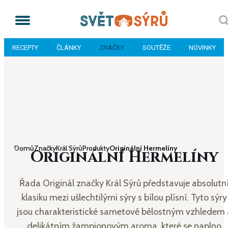
RECEPTY
ČLÁNKY
ZNAČKY
SOUTĚŽE
NOVINKY
Domů
Značky
Král Sýrů
Produkty
Originální Hermelíny
Originální Hermelíny
Řada Originál značky Král Sýrů představuje absolutn
klasiku mezi ušlechtilými sýry s bílou plísní. Tyto sýry
jsou charakteristické sametově bělostným vzhledem 
delikátním žampionovým aroma, které se naplno