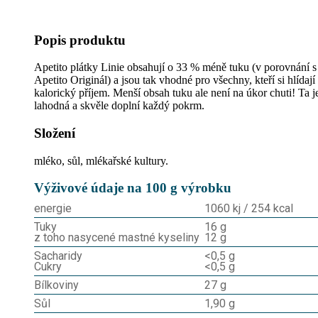
Popis produktu
Apetito plátky Linie obsahují o 33 % méně tuku (v porovnání s
Apetito Originál) a jsou tak vhodné pro všechny, kteří si hlídají
kalorický příjem. Menší obsah tuku ale není na úkor chuti! Ta j
lahodná a skvěle doplní každý pokrm.
Složení
mléko, sůl, mlékařské kultury.
Výživové údaje na 100 g výrobku
energie
1060 kj / 254 kcal
Tuky
16 g
z toho nasycené mastné kyseliny
12 g
Sacharidy
<0,5 g
Cukry
<0,5 g
Bílkoviny
27 g
Sůl
1,90 g