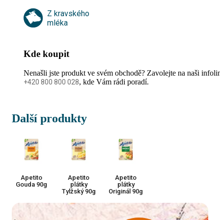
Z kravského
mléka
Kde koupit
Nenašli jste produkt ve svém obchodě? Zavolejte na naši infoli
, kde Vám rádi poradí.
+420 800 800 028
Další produkty
Apetito
Apetito
Apetito
Gouda 90g
plátky
plátky
Tylžský 90g
Originál 90g