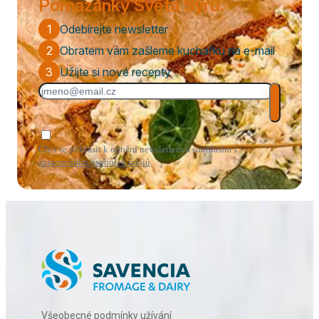
Pomazánky Světa Sýrů.
1
Odebírejte newsletter
2
Obratem vám zašleme kuchařku na e-mail
3
Užijte si nové recepty
Chci se přihlásit k odběru newsletteru a souhlasím s
zpracováním osobních údajů
.
Všeobecné podmínky užívání