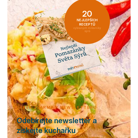
20
NEJLEPŠÍCH
RECEPTŮ
vybraných milovníky
sýrů
DÁREK ZDARMA K NEWSLETTERU
Odebírejte newsletter a
získejte kuchařku