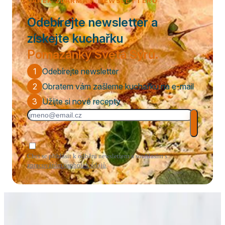
DÁREK ZDARMA K NEWSLETTERU
Odebírejte newsletter a
získejte kuchařku
Pomazánky Světa Sýrů.
1
Odebírejte newsletter
2
Obratem vám zašleme kuchařku na e-mail
3
Užijte si nové recepty
Chci se přihlásit k odběru newsletteru a souhlasím s
zpracováním osobních údajů
.