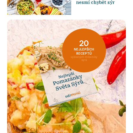
nesmí chybět sýr
20
NEJLEPŠÍCH
RECEPTŮ
vybraných milovníky
sýrů