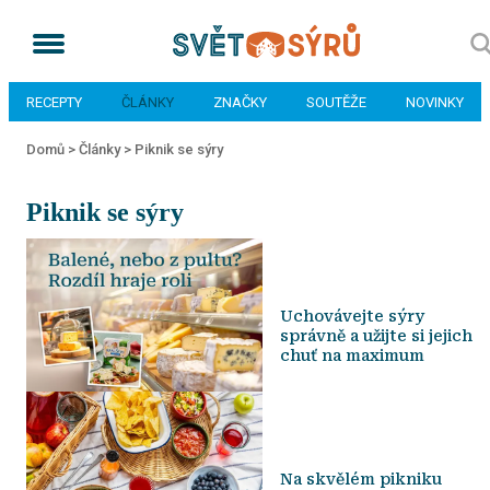
RECEPTY
ČLÁNKY
ZNAČKY
SOUTĚŽE
NOVINKY
Domů >
Články >
Piknik se sýry
Piknik se sýry
Uchovávejte sýry
správně a užijte si jejich
chuť na maximum
Na skvělém pikniku