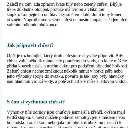
Záleží na tom, zda zpracováváte bílý nebo zelený chřest. Bílý je
třeba důkladně oloupat, protože má tvrdou a vláknitou
slupku. Loupejte ho od hlavičky směrem dolů, dolní tuhý konec
ořízněte. Naproti tomu zelený chřest nemusíte loupat, stačí jen před
vařením odlomit tuhé konce.
Jak připravit chřest?
Opět je rozhodující, který druh chřestu se chystáte připravit. Bílý
chřest vařte několik minut celý ponořený do vody, do které můžete
přidat kousek másla a trochu cukru pro potlačení případné hořkosti.
Zelený chřest nechte změknout několik minut v horké páře nebo
jeho výhonky spojte do svazku, povařte je tak, aby byly hlavičky
nad hladinou vroucí vody, a poté zchlaďte v míse s ledovou vodou.
S čím si vychutnat chřest?
Výhonky bílé odrůdy jsou chuťově jemnější a křehčí, ovšem mají
tvrdší slupku. Chřest můžete podávat samotný, jen s máslem nebo
holandskou omáčkou, nebo jako přílohu k drůbežímu masu či k
rybám. Lze ho také grilovat či
zapékat
nebo z něj připravit rizoto, j