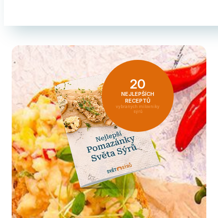
20
NEJLEPŠÍCH
RECEPTŮ
vybraných milovníky
sýrů