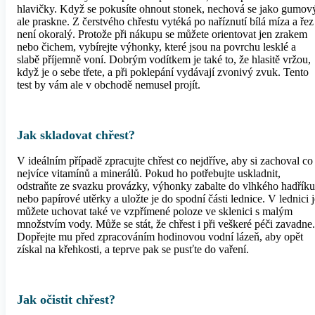
hlavičky. Když se pokusíte ohnout stonek, nechová se jako gumov
ale praskne. Z čerstvého chřestu vytéká po naříznutí bílá míza a řez
není okoralý. Protože při nákupu se můžete orientovat jen zrakem
nebo čichem, vybírejte výhonky, které jsou na povrchu lesklé a
slabě příjemně voní. Dobrým vodítkem je také to, že hlasitě vržou,
když je o sebe třete, a při poklepání vydávají zvonivý zvuk. Tento
test by vám ale v obchodě nemusel projít.
Jak skladovat chřest?
V ideálním případě zpracujte chřest co nejdříve, aby si zachoval co
nejvíce vitamínů a minerálů. Pokud ho potřebujte uskladnit,
odstraňte ze svazku provázky, výhonky zabalte do vlhkého hadříku
nebo papírové utěrky a uložte je do spodní části lednice. V lednici j
můžete uchovat také ve vzpřímené poloze ve sklenici s malým
množstvím vody. Může se stát, že chřest i při veškeré péči zavadne.
Dopřejte mu před zpracováním hodinovou vodní lázeň, aby opět
získal na křehkosti, a teprve pak se pusťte do vaření.
Jak očistit chřest?