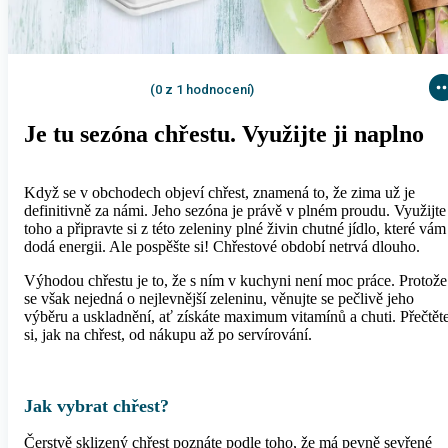
(0 z 1 hodnocení)
Je tu sezóna chřestu. Využijte ji naplno
Když se v obchodech objeví chřest, znamená to, že zima už je
definitivně za námi. Jeho sezóna je právě v plném proudu. Využijte
toho a připravte si z této zeleniny plné živin chutné jídlo, které vám
dodá energii. Ale pospěšte si! Chřestové období netrvá dlouho.
Výhodou chřestu je to, že s ním v kuchyni není moc práce. Protože
se však nejedná o nejlevnější zeleninu, věnujte se pečlivě jeho
výběru a uskladnění, ať získáte maximum vitamínů a chuti. Přečtět
si, jak na chřest, od nákupu až po servírování.
Jak vybrat chřest?
Čerstvě sklizený chřest poznáte podle toho, že má pevně sevřené