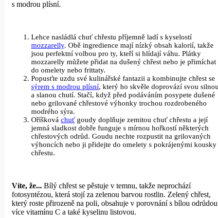
s modrou plísní.
Lehce nasládlá chuť chřestu příjemně ladí s kyselostí
mozzarelly
. Obě ingredience mají nízký obsah kalorií, takže
jsou perfektní volbou pro ty, kteří si hlídají váhu. Plátky
mozzarelly můžete přidat na dušený chřest nebo je přimíchat
do omelety nebo frittaty.
Popusťte uzdu své kulinářské fantazii a kombinujte chřest se
sýrem s modrou plísní
, který ho skvěle doprovází svou silno
a slanou chutí. Stačí, když před podáváním posypete dušené
nebo grilované chřestové výhonky trochou rozdrobeného
modrého sýra.
Oříšková
chuť
goudy doplňuje zemitou chuť chřestu a její
jemná sladkost dobře funguje s mírnou hořkostí některých
chřestových odrůd. Goudu nechte rozpustit na grilovaných
výhoncích nebo ji přidejte do omelety s pokrájenými kousky
chřestu.
Víte, že...
Bílý chřest se pěstuje v temnu, takže neprochází
fotosyntézou, která stojí za zelenou barvou rostlin. Zelený chřest,
který roste přirozeně na poli, obsahuje v porovnání s bílou odrůdou
více vitamínu C a také kyselinu listovou.