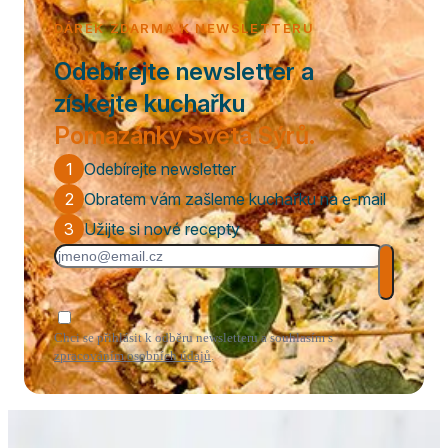
DÁREK ZDARMA K NEWSLETTERU
Odebírejte newsletter a
získejte kuchařku
Pomazánky Světa Sýrů.
1
Odebírejte newsletter
2
Obratem vám zašleme kuchařku na e-mail
3
Užijte si nové recepty
Chci se přihlásit k odběru newsletteru a souhlasím s
zpracováním osobních údajů
.