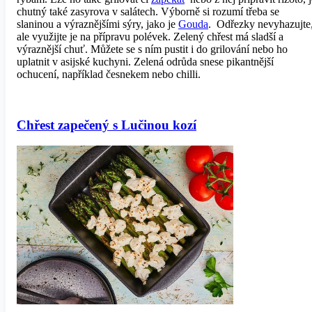
chutný také zasyrova v salátech. Výborně si rozumí třeba se
slaninou a výraznějšími sýry, jako je
Gouda
. Odřezky nevyhazujte
ale využijte je na přípravu polévek. Zelený chřest má sladší a
výraznější chuť. Můžete se s ním pustit i do grilování nebo ho
uplatnit v asijské kuchyni. Zelená odrůda snese pikantnější
ochucení, například česnekem nebo chilli.
Chřest zapečený s Lučinou kozí