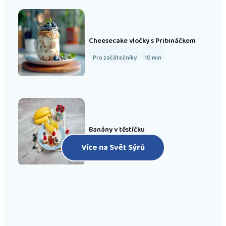
Cheesecake vločky s Pribináčkem
Pro začátečníky
10
min
Banány v těstíčku
Více na Svět Sýrů
Pro pokročilé
15
min