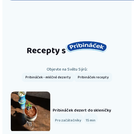
Recepty s
Objevte na Světu Sýrů:
Pribináček - mléčné dezerty
Pribináček recepty
Pribináček dezert do skleničky
Pro začátečníky
15
min