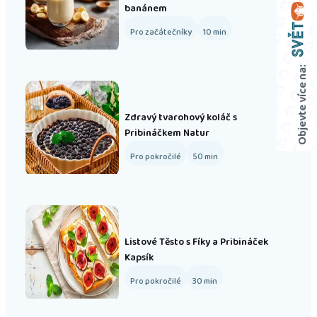
banánem
Pro začátečníky
10
min
Objevte více na:
Zdravý tvarohový koláč s
Pribináčkem Natur
Pro pokročilé
50
min
Listové Těsto s Fíky a Pribináček
Kapsík
Pro pokročilé
30
min