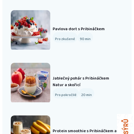
Pavlova dort s Pribináčkem
Pro zkušené
90
min
Jablečný pohár s Pribináčkem
Natur a skořicí
Pro pokročilé
20
min
Protein smoothie s Pribináčkem a