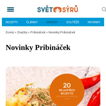
RECEPTY
ČLÁNKY
ZNAČKY
SOUTĚŽE
NOVINKY
Domů >
Značky >
Pribináček >
Novinky Pribináček
Novinky Pribináček
20
NEJLEPŠÍCH
RECEPTŮ
vybraných milovníky
sýrů