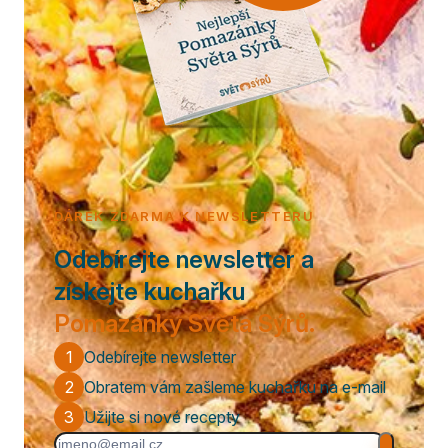
DÁREK ZDARMA K NEWSLETTERU
Odebírejte newsletter a
získejte kuchařku
Pomazánky Světa Sýrů.
1
Odebírejte newsletter
2
Obratem vám zašleme kuchařku na e-mail
3
Užijte si nové recepty